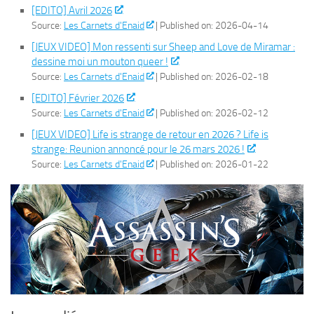
[EDITO] Avril 2026
Source:
Les Carnets d'Enaid
Published on: 2026-04-14
[JEUX VIDEO] Mon ressenti sur Sheep and Love de Miramar :
dessine moi un mouton queer !
Source:
Les Carnets d'Enaid
Published on: 2026-02-18
[EDITO] Février 2026
Source:
Les Carnets d'Enaid
Published on: 2026-02-12
[JEUX VIDEO] Life is strange de retour en 2026 ? Life is
strange: Reunion annoncé pour le 26 mars 2026 !
Source:
Les Carnets d'Enaid
Published on: 2026-01-22