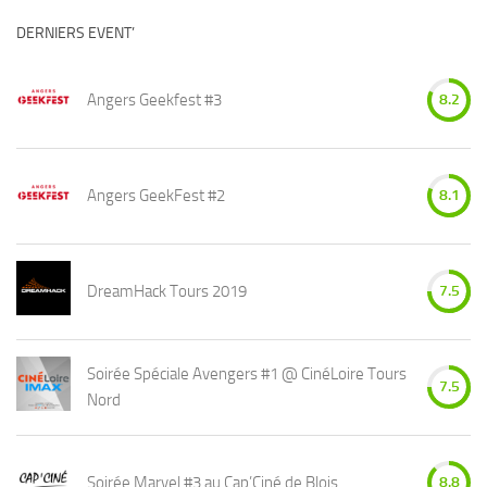
DERNIERS EVENT’
Angers Geekfest #3
8.2
Angers GeekFest #2
8.1
DreamHack Tours 2019
7.5
Soirée Spéciale Avengers #1 @ CinéLoire Tours
7.5
Nord
Soirée Marvel #3 au Cap’Ciné de Blois
8.8