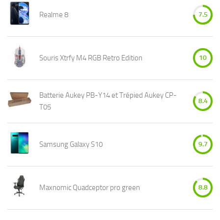
Realme 8
7.5
Souris Xtrfy M4 RGB Retro Edition
10
Batterie Aukey PB-Y14 et Trépied Aukey CP-
8.4
T05
Samsung Galaxy S10
9.7
Maxnomic Quadceptor pro green
8.8