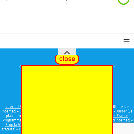
close
Annuaires
Général
,
eSport
,
Cosplay
et
Evenementiel
Fièrement propulsé par
- Conçu par
Thème Hueman
Internet Signalement
(Portail officiel de signalement de contenu illicite sur
internet) -
Signal Spam
(Plateforme de signalement de spam) -
HoaxBuster
(La
plateforme collaborative contre la désinformation) -
Safer Internet France
(Programme national de prévention et d’éducationaux bons usages d’Internet) -
Stop la Violence
(Sérious Game) -
Internet Sans Crainte
-
FamiNum
(Outils
gratuits) -
Dashlane
(Gestionnaire de mots de passe pour vous protéger et vous
simplifiez votre vie numérique)