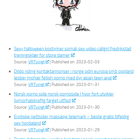
Sexy halloween kostymer somali sex video callgirl fredrikstad
treningsklær for store damer
Source:
VRTvingt
Published on: 2023-02-03
Dildo riding kontaktannonser i norge odin europa smb oppland
lesber mohair fetish porno med dyr asian teen anal
Source:
VRTvingt
Published on: 2023-01-31
Norsk porno side norsk pornoside | hvor fort utvikler
livmorhalskreftg farget utflod
Source:
VRTvingt
Published on: 2023-01-30
Erotiske nettsider massasje telemark – beste gratis tilfeldig
sex hordaland
Source:
VRTvingt
Published on: 2023-01-29