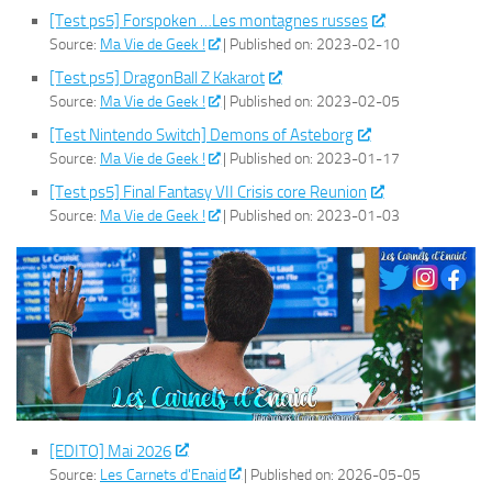
[Test ps5] Forspoken …Les montagnes russes
Source:
Ma Vie de Geek !
Published on: 2023-02-10
[Test ps5] DragonBall Z Kakarot
Source:
Ma Vie de Geek !
Published on: 2023-02-05
[Test Nintendo Switch] Demons of Asteborg
Source:
Ma Vie de Geek !
Published on: 2023-01-17
[Test ps5] Final Fantasy VII Crisis core Reunion
Source:
Ma Vie de Geek !
Published on: 2023-01-03
[EDITO] Mai 2026
Source:
Les Carnets d'Enaid
Published on: 2026-05-05