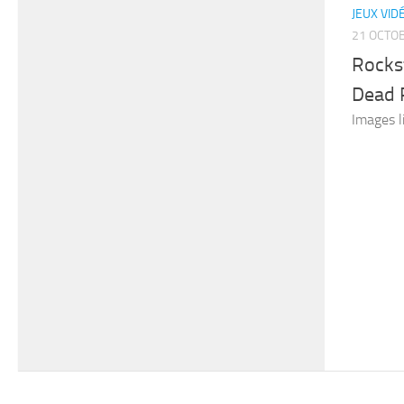
JEUX VID
21 OCTO
Rock
Dead 
Images li