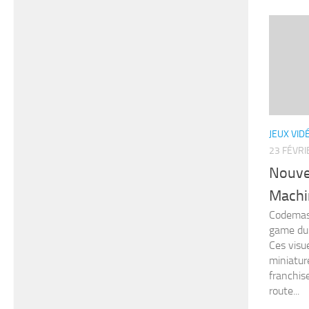
JEUX VID
23 FÉVRI
Nouv
Machi
Codemast
game du 
Ces visu
miniatur
franchis
route...