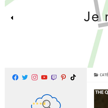
CATÉ
facebook
twitter
instagram
youtube
twitch
pinterest
tiktok