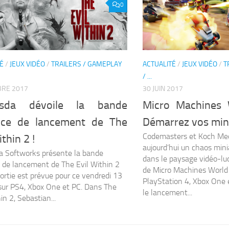
0
É
/
JEUX VIDÉO
/
TRAILERS / GAMEPLAY
ACTUALITÉ
/
JEUX VIDÉO
/
T
/ ...
BRE 2017
30 JUIN 2017
esda dévoile la bande
Micro Machines 
ce de lancement de The
Démarrez vos mini
Codemasters et Koch Med
ithin 2 !
aujourd’hui un chaos mini
 Softworks présente la bande
dans le paysage vidéo-lud
de lancement de The Evil Within 2
de Micro Machines World 
sortie est prévue pour ce vendredi 13
PlayStation 4, Xbox One e
sur PS4, Xbox One et PC. Dans The
le lancement...
in 2, Sebastian...