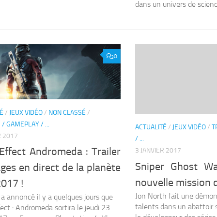
dans un univers de science
0
É
/
JEUX VIDÉO
/
NON CLASSÉ
/
/ GAMEPLAY / ...
ACTUALITÉ
/
JEUX VIDÉO
/
T
R 2017
/ ...
Effect Andromeda : Trailer
3 JANVIER 2017
Sniper Ghost Wa
ges en direct de la planète
nouvelle mission d
017 !
Jon North fait une démon
a annoncé il y a quelques jours que
talents dans un abattoir 
ect : Andromeda sortira le jeudi 23