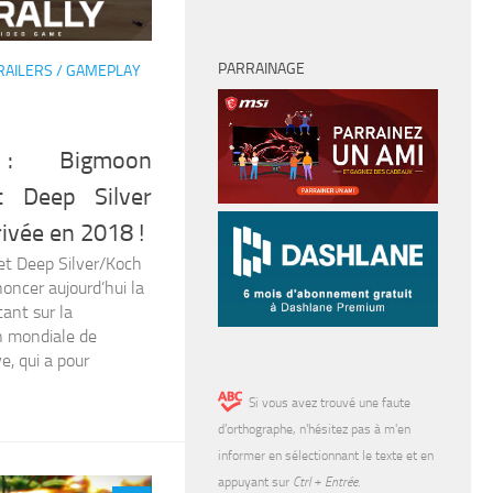
PARRAINAGE
RAILERS / GAMEPLAY
: Bigmoon
t Deep Silver
ivée en 2018 !
t Deep Silver/Koch
oncer aujourd’hui la
tant sur la
on mondiale de
e, qui a pour
Si vous avez trouvé une faute
d’orthographe, n'hésitez pas à m'en
informer en sélectionnant le texte et en
appuyant sur
Ctrl + Entrée
.