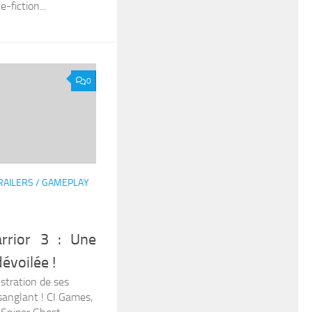
-fiction...
0
RAILERS / GAMEPLAY
rrior 3 : Une
évoilée !
stration de ses
sanglant ! CI Games,