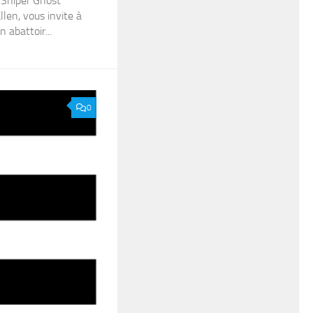
 Sniper Ghost
llen, vous invite à
n abattoir...
0