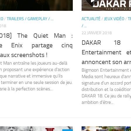
ÉO
/
TRAILERS / GAMEPLAY / ...
ACTUALITÉ
/
JEUX VIDÉO
/
T
2018
/ ...
22 JANVIER 2018
2018] The Quiet Man :
DAKAR 18 
re Enix partage cinq
Entertainment e
aux screenshots !
annoncent son arr
t Man entraîne les joueurs au-delà
n proposant une expérience d’action
Bigmoon Entertainment e
que narrative et immersive qu’ils
Media sont heureux d’ann
 terminer en une seule session de jeu.
signature d’un accord por
rie à la perfection scènes...
distribution et la coéditi
DAKAR 18. Ce jeu de rally
ambition d’être...