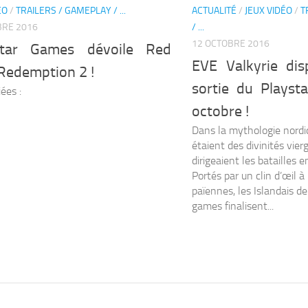
ÉO
/
TRAILERS / GAMEPLAY / ...
ACTUALITÉ
/
JEUX VIDÉO
/
T
BRE 2016
/ ...
12 OCTOBRE 2016
star Games dévoile Red
EVE Valkyrie dis
Redemption 2 !
sortie du Playst
ées :
octobre !
Dans la mythologie nordiq
étaient des divinités vie
dirigeaient les batailles 
Portés par un clin d’œil à
païennes, les Islandais d
games finalisent...