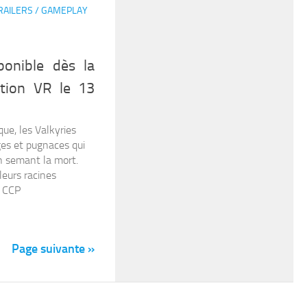
RAILERS / GAMEPLAY
ponible dès la
ation VR le 13
ue, les Valkyries
rges et pugnaces qui
en semant la mort.
 leurs racines
e CCP
Page suivante »