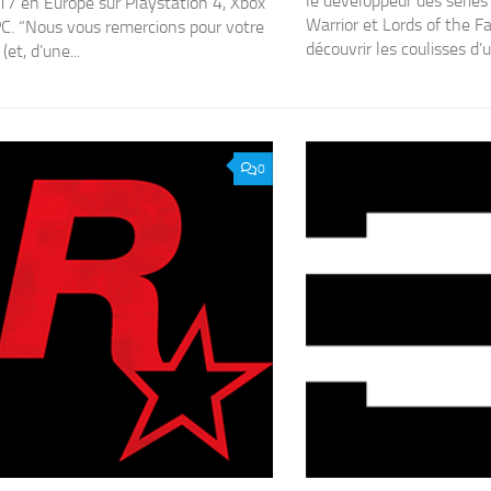
le développeur des séries
7 en Europe sur Playstation 4, Xbox
Warrior et Lords of the Fa
C. “Nous vous remercions pour votre
découvrir les coulisses d’u
(et, d’une...
0