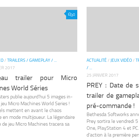
0
ÉO
/
TRAILERS / GAMEPLAY / ...
ACTUALITÉ
/
JEUX VIDÉO
/
T
ER 2017
/ ...
25 JANVIER 2017
eau trailer pour Micro
PREY : Date de s
nes World Séries
trailer de gamepl
ers publie aujourd’hui 5 images in-
jeu Micro Machines World Series !
pré-commande !
els mettent en avant le chaos
Bethesda Softworks anno
e en mode multijoueur. La légendaire
Prey sortira le vendredi 
e de jeu Micro Machines tracera sa
One, PlayStation 4 et PC.
d’action à la première pe