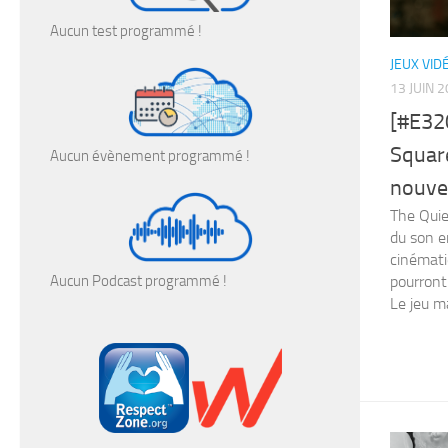
Aucun test programmé !
JEUX VID
13 JUIN 
[#E3
Squa
Aucun évènement programmé !
nouve
The Quie
du son e
cinémati
pourront
Aucun Podcast programmé !
Le jeu ma