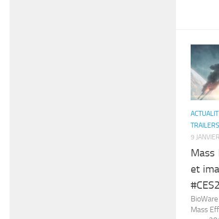
ACTUALIT
TRAILERS 
9 JANVIE
Mass 
et ima
#CES2
BioWare 
Mass Eff