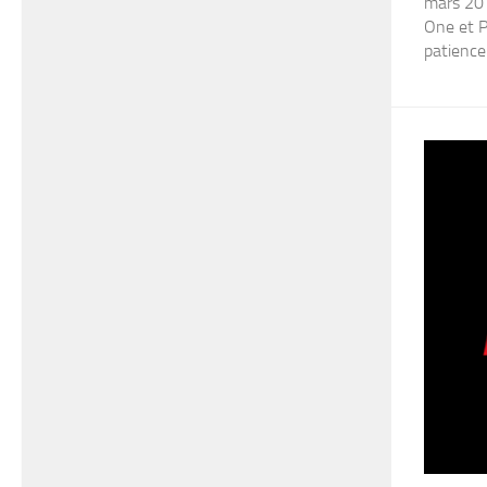
mars 201
One et P
patience 