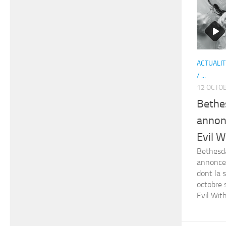
ACTUALIT
/ ...
12 OCTO
Beth
annon
Evil W
Bethesda
annonce 
dont la 
octobre 
Evil With