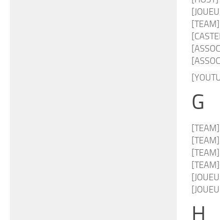
[JOUEUS
[TEAM] 
[CASTER
[ASSOC
[ASSOC
[YOUTUB
G
[TEAM
[TEAM
[TEAM
[TEAM
[JOUE
[JOUE
H