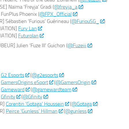
E] Naïma ‘Freyja’ Gradi (
@freyja_a
)
FunPlus Phoenix (
@FPX_Official
)
] Sébastien ‘Furious’ Guérineau (
@FuriouSG_
)
IATION]
Fury Lan
IATION]
Futurolan
EUR] Julien ‘Fuze III’ Guichon (
@Fuzeiii
)
]
G2 Esports
(
@g2esports
)
]
GamersOrigins eSport
(
@GamersOrigin
)
]
Gameward
(
@gamewardteam
)
]
Gfinity
(
@Gfinity
)
UR]
Corentin ‘Gotaga’ Houssein
(
@Gotaga
)
UR]
Peirce ‘Gunless’ Hillman
(
@gunless
)