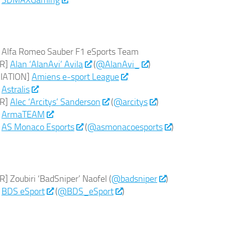
]
3DMAXGaming
 Alfa Romeo Sauber F1 eSports Team
UR]
Alan ‘AlanAvi’ Avila
(
@AlanAvi_
)
IATION]
Amiens e-sport League
]
Astralis
UR]
Alec ‘Arcitys’ Sanderson
(
@arcitys
)
]
ArmaTEAM
]
AS Monaco Esports
(
@asmonacoesports
)
] Zoubiri ‘BadSniper’ Naofel (
@badsniper
)
]
BDS eSport
(
@BDS_eSport
)