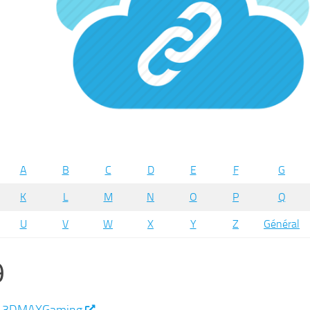
A
B
C
D
E
F
G
K
L
M
N
O
P
Q
U
V
W
X
Y
Z
Général
9