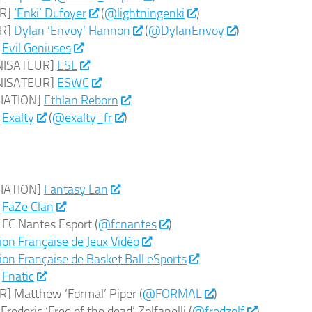
UR]
‘Enki’ Dufoyer
(
@lightningenki
)
UR]
Dylan ‘Envoy’ Hannon
(
@DylanEnvoy
)
]
Evil Geniuses
NISATEUR]
ESL
NISATEUR]
ESWC
IATION]
Ethlan Reborn
]
Exalty
(
@exalty_fr
)
IATION]
Fantasy Lan
]
FaZe Clan
FC Nantes Esport (
@fcnantes
)
ion Française de Jeux Vidéo
ion Française de Basket Ball eSports
]
Fnatic
] Matthew ‘Formal’ Piper (
@FORMAL
)
rederic ‘Fred of the dead’ Zolfanelli (
@fredzolf
)