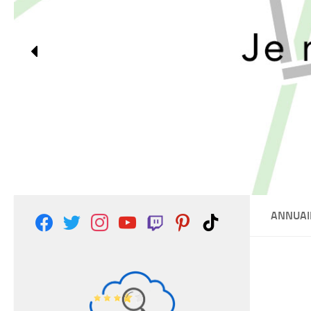
ANNUAI
facebook
twitter
instagram
youtube
twitch
pinterest
tiktok