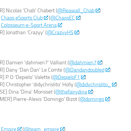
] Nicolas ‘Chab’ Chabert (
@Reawall_Chab
)
]
Chaos eSports Club
(
@ChaosEC
)
]
Colosseum e-Sport Arena
] Jonathan ‘Crazyy’ (
@CrazyyHS
)
] Damien ‘dahmien7’ Valliant (
@dahmien7
)
] Dany ‘Dan Dan’ Le Comte (
@Dandandoubled
)
] P.O ‘Depielo’ Valette (
@DepieloF1
)
 Christopher ‘didychrislito’ Holly (
@didychrislito_
)
E] Dina ‘Dina’ Morisset (
@thefairydina
)
ER] Pierre-Alexis ‘Domingo’ Bizot (
@domingo
)
]
Empire
(
@team_empire
)