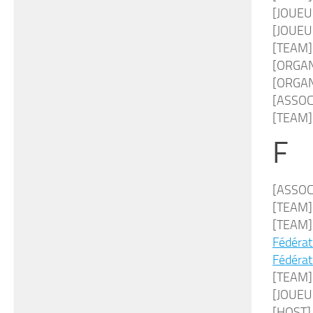
[JOUE
[JOUE
[TEAM
[ORGA
[ORGA
[ASSOC
[TEAM
F
[ASSOC
[TEAM
[TEAM] 
Fédérat
Fédérat
[TEAM
[JOUEUR
[HOST] F