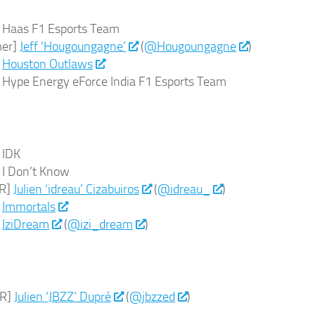
 Haas F1 Esports Team
mer]
Jeff ‘Hougoungagne’
(
@Hougoungagne
)
]
Houston Outlaws
Hype Energy eForce India F1 Esports Team
 IDK
I Don’t Know
R]
Julien ‘idreau’ Cizabuiros
(
@idreau_
)
]
Immortals
]
IziDream
(
@izi_dream
)
UR]
Julien ‘JBZZ’ Dupré
(
@jbzzed
)