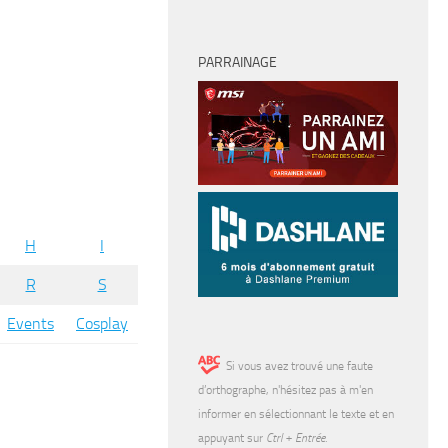
PARRAINAGE
H
I
R
S
Events
Cosplay
Si vous avez trouvé une faute
d’orthographe, n'hésitez pas à m'en
informer en sélectionnant le texte et en
appuyant sur
Ctrl + Entrée
.