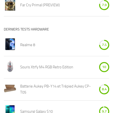
Far Cry Primal (PREVIEW)
7.9
DERNIERS TESTS HARDWARE
Realme 8
7.5
Souris Xtrfy M4 RGB Retro Edition
10
Batterie Aukey PB-Y14 et Trépied Aukey CP-
8.4
T05
Samsung Galaxy S10
9.7