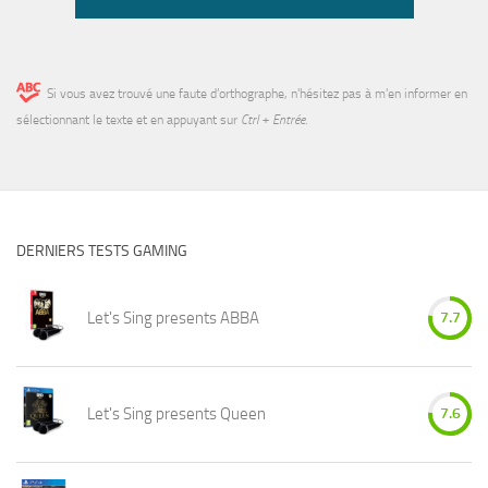
Si vous avez trouvé une faute d’orthographe, n'hésitez pas à m'en informer en
sélectionnant le texte et en appuyant sur
Ctrl + Entrée
.
DERNIERS TESTS GAMING
Let's Sing presents ABBA
7.7
Let's Sing presents Queen
7.6