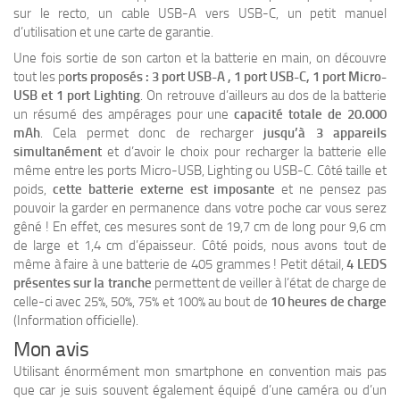
sur le recto, un cable USB-A vers USB-C, un petit manuel
d’utilisation et une carte de garantie.
Une fois sortie de son carton et la batterie en main, on découvre
tout les p
orts proposés : 3 port USB-A , 1 port USB-C, 1 port Micro-
USB et 1 port Lighting
. On retrouve d’ailleurs au dos de la batterie
un résumé des ampérages pour une
capacité totale de 20.000
mAh
. Cela permet donc de recharger
jusqu’à 3 appareils
simultanément
et d’avoir le choix pour recharger la batterie elle
même entre les ports Micro-USB, Lighting ou USB-C. Côté taille et
poids,
cette batterie externe est imposante
et ne pensez pas
pouvoir la garder en permanence dans votre poche car vous serez
gêné ! En effet, ces mesures sont de 19,7 cm de long pour 9,6 cm
de large et 1,4 cm d’épaisseur. Côté poids, nous avons tout de
même à faire à une batterie de 405 grammes ! Petit détail,
4 LEDS
présentes sur la tranche
permettent de veiller à l’état de charge de
celle-ci avec 25%, 50%, 75% et 100% au bout de
10 heures de charge
(Information officielle).
Mon avis
Utilisant énormément mon smartphone en convention mais pas
que car je suis souvent également équipé d’une caméra ou d’un