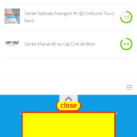
Soirée Spéciale Avengers #1 @ CinéLoire Tours
7.5
Nord
Soirée Marvel #3 au Cap’Ciné de Blois
8.8
close
Annuaires
Général
,
eSport
,
Cosplay
et
Evenementiel
Fièrement propulsé par
- Conçu par
Thème Hueman