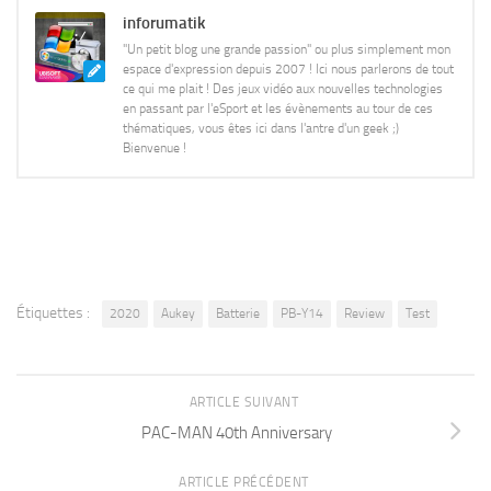
inforumatik
"Un petit blog une grande passion" ou plus simplement mon
espace d'expression depuis 2007 ! Ici nous parlerons de tout
ce qui me plait ! Des jeux vidéo aux nouvelles technologies
en passant par l'eSport et les évènements au tour de ces
thématiques, vous êtes ici dans l'antre d'un geek ;)
Bienvenue !
Étiquettes :
2020
Aukey
Batterie
PB-Y14
Review
Test
ARTICLE SUIVANT
PAC-MAN 40th Anniversary
ARTICLE PRÉCÉDENT