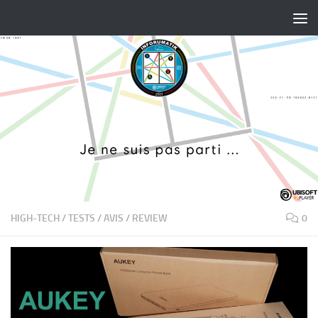
Skip to content
HIGH-TECH
/
TESTS / AVIS / REVIEW
0