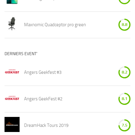
Maxnomic Quadceptor pro green
8.8
DERNIERS EVENT’
Angers Geekfest #3
8.2
Angers GeekFest #2
8.1
DreamHack Tours 2019
7.5