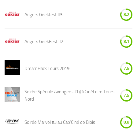
Angers Geekfest #3
8.2
Angers GeekFest #2
8.1
DreamHack Tours 2019
7.5
Soirée Spéciale Avengers #1 @ CinéLoire Tours
7.5
Nord
Soirée Marvel #3 au Cap’Ciné de Blois
8.8