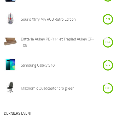
Souris Xtrfy M4 RGB Retro Edition
10
Batterie Aukey PB-Y14 et Trépied Aukey CP-
8.4
T05
Samsung Galaxy S10
9.7
Maxnomic Quadceptor pro green
8.8
DERNIERS EVENT’