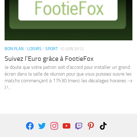
BON PLAN
/
LOISIRS
/
SPORT
10 JUIN 2012
Suivez l’Euro grâce à FootieFox
Je doute que votre patron soit d’accord pour installer un grand
écran dans la salle de réunion pour que vous puissiez suivre les
matchs commençant à 17h30 (merci les décalages horaires :-x
) !...
facebook
twitter
instagram
youtube
twitch
pinterest
tiktok