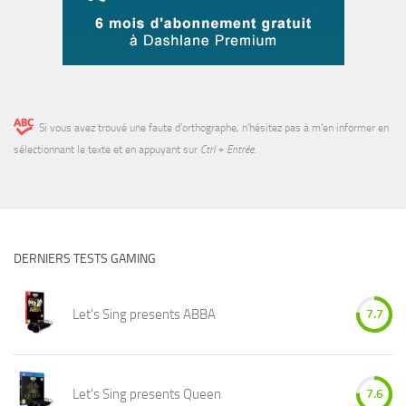
Si vous avez trouvé une faute d’orthographe, n'hésitez pas à m'en informer en
sélectionnant le texte et en appuyant sur
Ctrl + Entrée
.
DERNIERS TESTS GAMING
Let's Sing presents ABBA
7.7
Let's Sing presents Queen
7.6