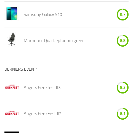
Samsung Galaxy S10
9.7
Maxnomic Quadceptor pro green
8.8
DERNIERS EVENT’
Angers Geekfest #3
8.2
Angers GeekFest #2
8.1