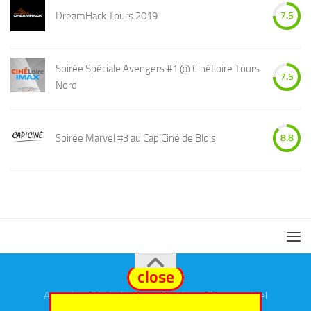
DreamHack Tours 2019
7.5
Soirée Spéciale Avengers #1 @ CinéLoire Tours
7.5
Nord
Soirée Marvel #3 au Cap’Ciné de Blois
8.8
close
Annuaires
Général
,
eSport
,
Cosplay
et
Evenementiel