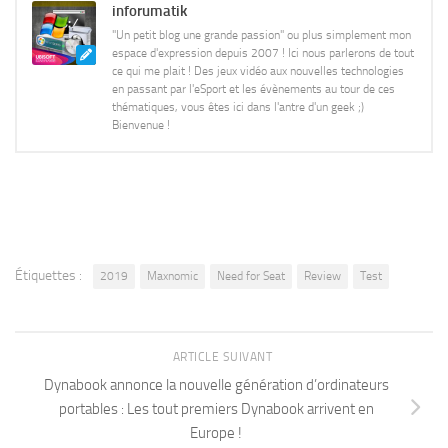
inforumatik
"Un petit blog une grande passion" ou plus simplement mon
espace d'expression depuis 2007 ! Ici nous parlerons de tout
ce qui me plait ! Des jeux vidéo aux nouvelles technologies
en passant par l'eSport et les évènements au tour de ces
thématiques, vous êtes ici dans l'antre d'un geek ;)
Bienvenue !
Étiquettes :
2019
Maxnomic
Need for Seat
Review
Test
ARTICLE SUIVANT
Dynabook annonce la nouvelle génération d’ordinateurs
portables : Les tout premiers Dynabook arrivent en
Europe !