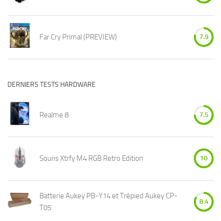
Far Cry Primal (PREVIEW)
7.9
DERNIERS TESTS HARDWARE
Realme 8
7.5
Souris Xtrfy M4 RGB Retro Edition
10
Batterie Aukey PB-Y14 et Trépied Aukey CP-
8.4
T05