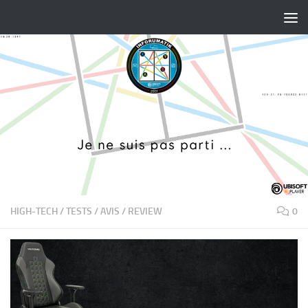
Skip to content
HIGH-TECH
/
TESTS / AVIS / REVIEW
0