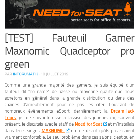
[TEST] Fauteuil Gamer
Maxnomic Quadceptor pro
green
PAR
INFORUMATIK
·
10 JUILLET 2019
Comme une grande majorité des gamers, je suis équipé d’un
fauteuil dit “no name” de basse ou moyenne qualité que nous
achetons en général dans la grande distribution ou dans des
chaines d’ameublement pour ne pas les citer. Couvrant de
nombreux évènements eSport, dernièrement la
DreamHack
Tours
, je me suis intéressé à l’assise des joueurs car, souvent
présent, je discutais avec le staff de
Need for Seat
et m’installais
dans leurs sièges
MAXNOMIC
en me disant qu’ils paraissaient
vraiment confortable. Le seul problème dans ces salons, c’est qu’en