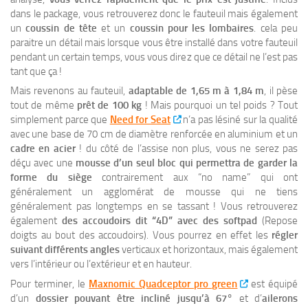
dans le package, vous retrouverez donc le fauteuil mais également
un
coussin de tête
et un
coussin pour les lombaires
. cela peu
paraitre un détail mais lorsque vous être installé dans votre fauteuil
pendant un certain temps, vous vous direz que ce détail ne l’est pas
tant que ça !
Mais revenons au fauteuil,
adaptable de 1,65 m à 1,84 m
, il pèse
tout de même
prêt de 100 kg
! Mais pourquoi un tel poids ? Tout
simplement parce que
Need for Seat
n’a pas lésiné sur la qualité
avec une base de 70 cm de diamètre renforcée en aluminium et un
cadre en acier
! du côté de l’assise non plus, vous ne serez pas
déçu avec une
mousse d’un seul bloc qui permettra de garder la
forme du siège
contrairement aux “no name” qui ont
généralement un agglomérat de mousse qui ne tiens
généralement pas longtemps en se tassant ! Vous retrouverez
également
des accoudoirs dit “4D” avec des softpad
(Repose
doigts au bout des accoudoirs). Vous pourrez en effet les
régler
suivant différents angles
verticaux et horizontaux, mais également
vers l’intérieur ou l’extérieur et en hauteur.
Pour terminer, le
Maxnomic Quadceptor pro green
est équipé
d’un
dossier pouvant être incliné jusqu’à 67°
et d’
ailerons