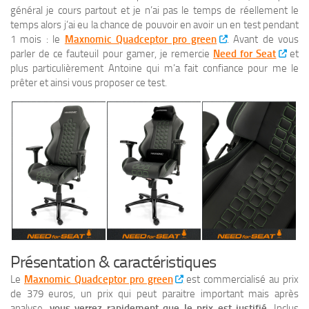
général je cours partout et je n’ai pas le temps de réellement le
temps alors j’ai eu la chance de pouvoir en avoir un en test pendant
1 mois : le
Maxnomic Quadceptor pro green
. Avant de vous
parler de ce fauteuil pour gamer, je remercie
Need for Seat
et
plus particulièrement Antoine qui m’a fait confiance pour me le
prêter et ainsi vous proposer ce test.
Présentation & caractéristiques
Le
Maxnomic Quadceptor pro green
est commercialisé au prix
de 379 euros, un prix qui peut paraitre important mais après
analyse,
vous verrez rapidement que le prix est justifié
. Inclus