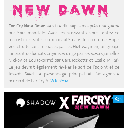
Far Cry New Dawn
se situe dix-sept ans après une guerre
nucléaire mondiale. Avec les survivants, vous tentez de
reconstruire votre communauté dans le comté de Hope.
Vos efforts sont menacés par les Highwaymen, un groupe
itinérant de bandits organisés dirigé par les sœurs jumelles
Mickey et Lou (exprimé par Cara Ricketts et Leslie Miller).
Le jeu devrait également révéler le sort de l’adjoint et de
Joseph Seed, le personnage principal et l’antagoniste
principal de Far Cry 5.
Wikipédia
0