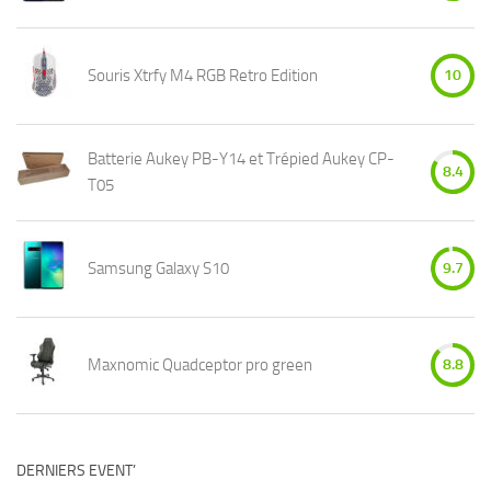
Souris Xtrfy M4 RGB Retro Edition
10
Batterie Aukey PB-Y14 et Trépied Aukey CP-
8.4
T05
Samsung Galaxy S10
9.7
Maxnomic Quadceptor pro green
8.8
DERNIERS EVENT’