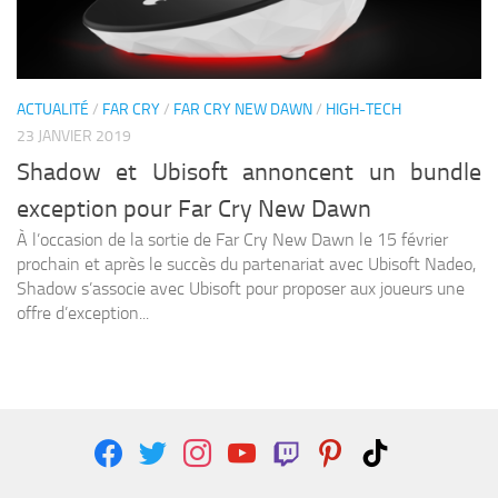
ACTUALITÉ
/
FAR CRY
/
FAR CRY NEW DAWN
/
HIGH-TECH
23 JANVIER 2019
Shadow et Ubisoft annoncent un bundle
exception pour Far Cry New Dawn
À l’occasion de la sortie de Far Cry New Dawn le 15 février
prochain et après le succès du partenariat avec Ubisoft Nadeo,
Shadow s’associe avec Ubisoft pour proposer aux joueurs une
offre d’exception...
facebook
twitter
instagram
youtube
twitch
pinterest
tiktok