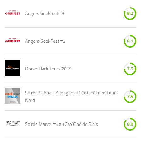
Angers Geekfest #3
8.2
Angers GeekFest #2
8.1
DreamHack Tours 2019
7.5
Soirée Spéciale Avengers #1 @ CinéLoire Tours
7.5
Nord
Soirée Marvel #3 au Cap’Ciné de Blois
8.8