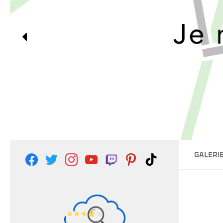
GALERI
facebook
twitter
instagram
youtube
twitch
pinterest
tiktok