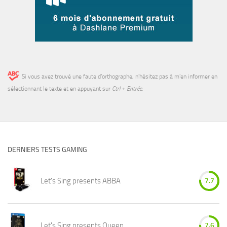
Si vous avez trouvé une faute d’orthographe, n'hésitez pas à m'en informer en
sélectionnant le texte et en appuyant sur
Ctrl + Entrée
.
DERNIERS TESTS GAMING
Let's Sing presents ABBA
7.7
Let's Sing presents Queen
7.6