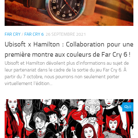
FAR CRY
/
FAR CRY 6
26 SEPTEMBRE 2021
Ubisoft x Hamilton : Collaboration pour une
première montre aux couleurs de Far Cry 6 !
Ubisoft et Hamilton dévoilent plus d’informations au sujet de
leur partenariat dans le cadre de la sortie du jeu Far Cry 6. À
partir du 7 octobre, nous pourrons non seulement porter
virtuellement l’édition...
0