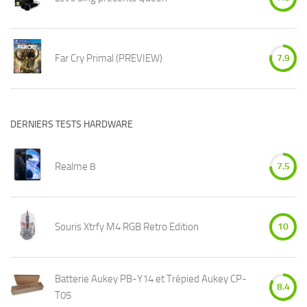
Far Cry Primal (PREVIEW)
7.9
DERNIERS TESTS HARDWARE
Realme 8
7.5
Souris Xtrfy M4 RGB Retro Edition
10
Batterie Aukey PB-Y14 et Trépied Aukey CP-
8.4
T05