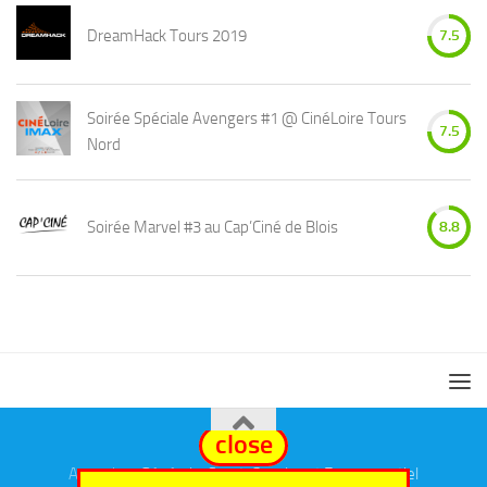
DreamHack Tours 2019
7.5
Soirée Spéciale Avengers #1 @ CinéLoire Tours
7.5
Nord
Soirée Marvel #3 au Cap’Ciné de Blois
8.8
close
Annuaires
Général
,
eSport
,
Cosplay
et
Evenementiel