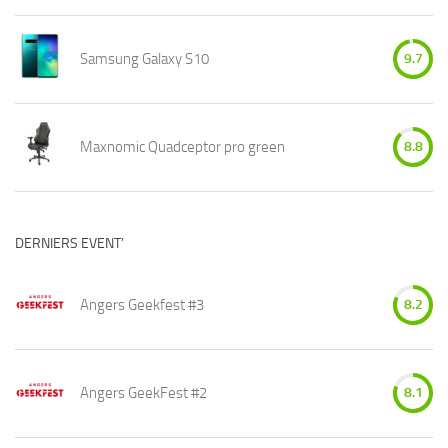
Samsung Galaxy S10
9.7
Maxnomic Quadceptor pro green
8.8
DERNIERS EVENT’
Angers Geekfest #3
8.2
Angers GeekFest #2
8.1