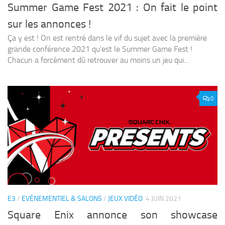
Summer Game Fest 2021 : On fait le point
sur les annonces !
Ça y est ! On est rentré dans le vif du sujet avec la première
grande conférence 2021 qu’est le Summer Game Fest !
Chacun a forcément dû retrouver au moins un jeu qui...
0
E3
/
EVÈNEMENTIEL & SALONS
/
JEUX VIDÉO
4 JUIN 2021
Square Enix annonce son showcase