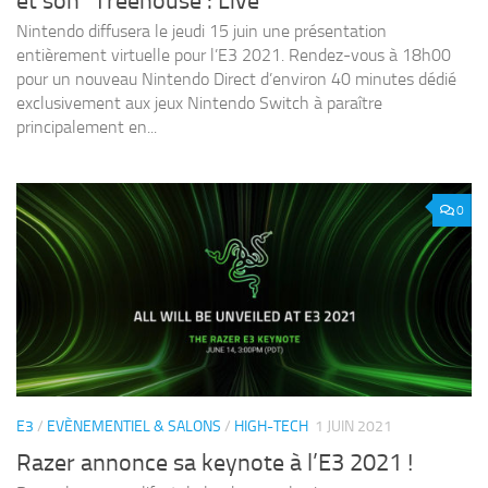
et son “Treehouse : Live”
Nintendo diffusera le jeudi 15 juin une présentation
entièrement virtuelle pour l’E3 2021. Rendez-vous à 18h00
pour un nouveau Nintendo Direct d’environ 40 minutes dédié
exclusivement aux jeux Nintendo Switch à paraître
principalement en...
0
E3
/
EVÈNEMENTIEL & SALONS
/
HIGH-TECH
1 JUIN 2021
Razer annonce sa keynote à l’E3 2021 !