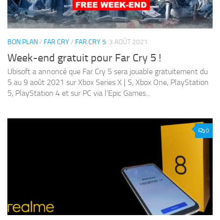
BON PLAN
/
FAR CRY
/
FAR CRY 5
3 AOÛT 2021
Week-end gratuit pour Far Cry 5 !
Ubisoft a annoncé que Far Cry 5 sera jouable gratuitement du
5 au 9 août 2021 sur Xbox Series X | S, Xbox One, PlayStation
5, PlayStation 4 et sur PC via l’Epic Games...
0