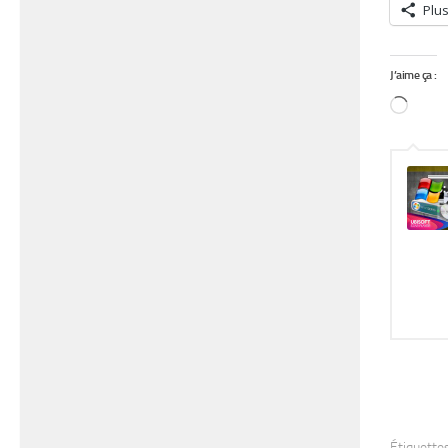
Plu
J’aime ça :
Char
Étiquettes