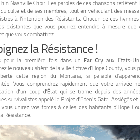
hin Nashville Choir. Les paroles de ces chansons reflètent l
 du culte et de ses membres, tout en véhiculant des mess
nistres à l’intention des Résistants. Chacun de ces hymne
es existantes que vous pourrez entendre à mesure que v
t que vous combattrez.
oignez la Résistance !
s pour la première fois dans un
Far Cry
aux Etats-Uni
rez le nouveau shérif de la ville fictive d’Hope County, vous 
liberté cette région du Montana, si paisible d’apparen
tée. Vous comprendrez rapidement que votre arrivée ne 
isation d’un coup d’État qui se trame depuis des année
ues survivalistes appelé le Projet d’Eden’s Gate. Assiégés et
vous unirez vos forces à celles des habitants d’Hope Co
la Résistance.