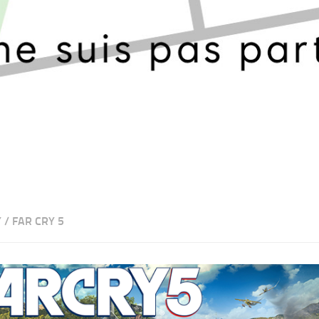
Y
/
FAR CRY 5