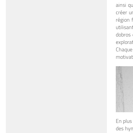
ainsi q
créer u
région 
utilisa
dobros 
explora
Chaque
motivat
En plus
des hym