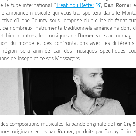
ue le tube international “
Treat You Better
“,
Dan Romer
es
ne ambiance musicale qui vous transportera dans le Mont
fictive d’Hope County sous l’emprise d’un culte de fanatique
nt de nombreux instruments traditionnels américains dont de
et bien d’autres, les musiques de
Romer
vous accompagner
tion du monde et des confrontations avec les différents
 région sera animée par des musiques spécifiques pou
ions de Joseph et de ses Messagers.
 des compositions musicales, la bande originale de
Far Cry 5
nes originaux écrits par
Romer
, produits par Bobby Chin et