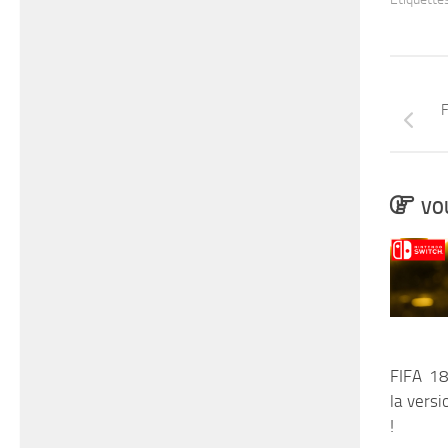
F
VOU
FIFA 18
la vers
!