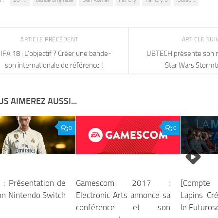
2017
bande originale
Dan Romer
Far Cry
Far Cry 5
Ubisoft
ARTICLE PRÉCÉDENT
ARTICLE SU
IFA 18 : L’objectif ? Créer une bande-
UBTECH présente son 
son internationale de référence !
Star Wars Stormt
S AIMEREZ AUSSI...
0
0
 : Présentation de
Gamescom 2017 :
[Compte
ion Nintendo Switch
Electronic Arts annonce sa
Lapins Cr
conférence et son
le Futuros