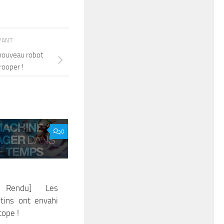
IVANT
nouveau robot
rooper !
0
 Rendu] Les
étins ont envahi
cope !