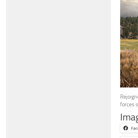
Rejoign
forces 
Imag
Fa