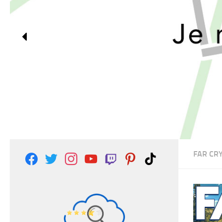
FAR CR
facebook
twitter
instagram
youtube
twitch
pinterest
tiktok