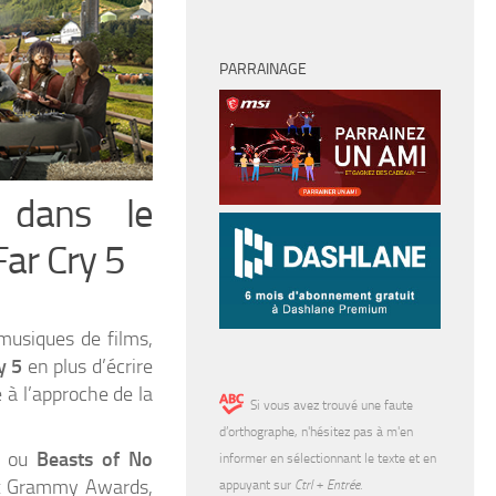
PARRAINAGE
 dans le
Far Cry 5
musiques de films,
y 5
en plus d’écrire
 à l’approche de la
Si vous avez trouvé une faute
d’orthographe, n'hésitez pas à m'en
ou
Beasts of No
informer en sélectionnant le texte et en
aux Grammy Awards,
appuyant sur
Ctrl + Entrée
.