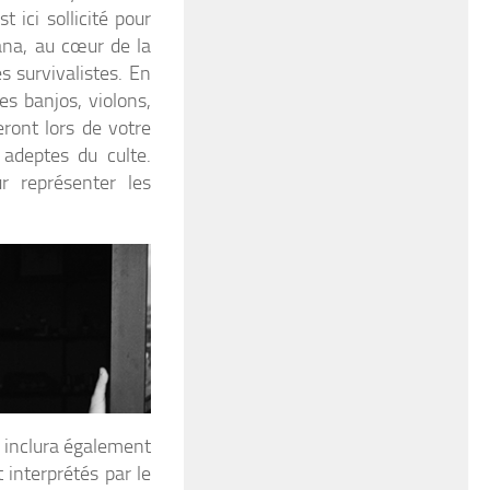
t ici sollicité pour
ana, au cœur de la
s survivalistes. En
s banjos, violons,
ont lors de votre
 adeptes du culte.
r représenter les
inclura également
 interprétés par le