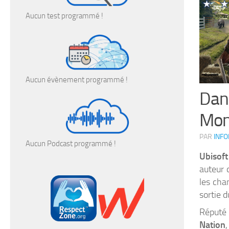
Aucun test programmé !
Aucun évènement programmé !
Dan
Mont
PAR
INF
Aucun Podcast programmé !
Ubisoft
auteur 
les cha
sortie d
Réputé
Nation