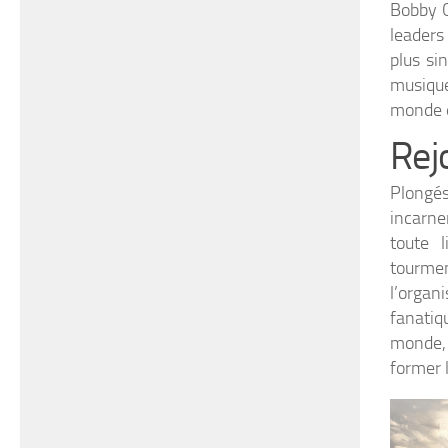
Bobby C
leaders
plus si
musiqu
monde e
Rej
Plongé
incarne
toute 
tourmen
l’organ
fanatiq
monde, 
former 