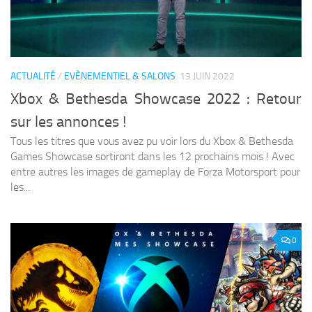
ACTUALITÉ
/
EVÈNEMENTIEL & SALONS
13 JUIN 2022
Xbox & Bethesda Showcase 2022 : Retour
sur les annonces !
Tous les titres que vous avez pu voir lors du Xbox & Bethesda
Games Showcase sortiront dans les 12 prochains mois ! Avec
entre autres les images de gameplay de Forza Motorsport pour
les...
0