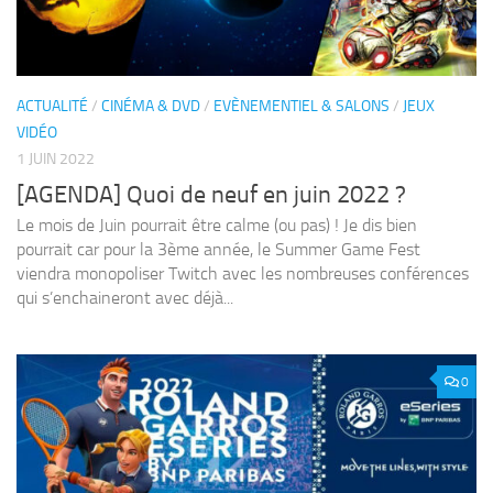
ACTUALITÉ
/
CINÉMA & DVD
/
EVÈNEMENTIEL & SALONS
/
JEUX
VIDÉO
1 JUIN 2022
[AGENDA] Quoi de neuf en juin 2022 ?
Le mois de Juin pourrait être calme (ou pas) ! Je dis bien
pourrait car pour la 3ème année, le Summer Game Fest
viendra monopoliser Twitch avec les nombreuses conférences
qui s’enchaineront avec déjà...
0