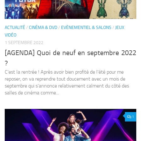
ACTUALITÉ
/
CINÉMA & DVD
/
EVÈNEMENTIEL & SALONS
/
JEUX
VIDÉO
1 SEPTEMBRE 2022
[AGENDA] Quoi de neuf en septembre 2022
?
C’est la rentrée ! Après avoir bien profité de l’été pour me
reposer, on va reprendre tout doucement avec un mois de
septembre qui s’annonce relativement calment du côté des
salles de cinéma comme...
1