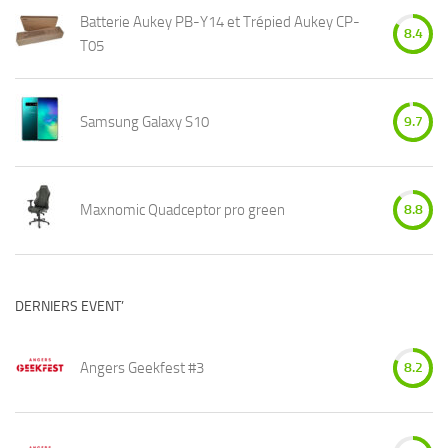
Batterie Aukey PB-Y14 et Trépied Aukey CP-
8.4
T05
Samsung Galaxy S10
9.7
Maxnomic Quadceptor pro green
8.8
DERNIERS EVENT’
Angers Geekfest #3
8.2