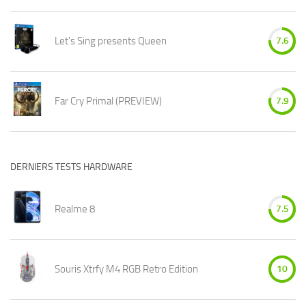
Let's Sing presents Queen
7.6
Far Cry Primal (PREVIEW)
7.9
DERNIERS TESTS HARDWARE
Realme 8
7.5
Souris Xtrfy M4 RGB Retro Edition
10