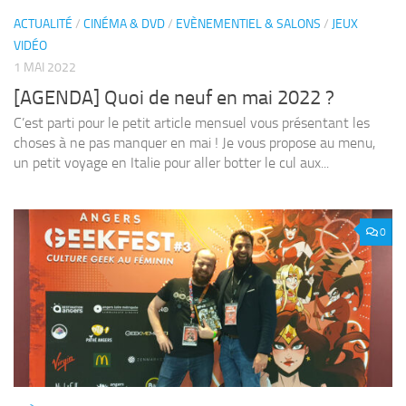
ACTUALITÉ
/
CINÉMA & DVD
/
EVÈNEMENTIEL & SALONS
/
JEUX
VIDÉO
1 MAI 2022
[AGENDA] Quoi de neuf en mai 2022 ?
C’est parti pour le petit article mensuel vous présentant les
choses à ne pas manquer en mai ! Je vous propose au menu,
un petit voyage en Italie pour aller botter le cul aux...
0