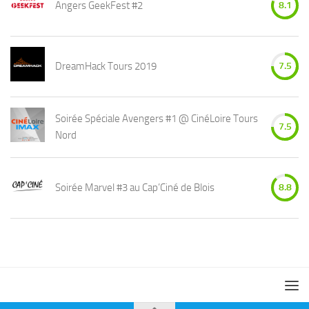
Angers GeekFest #2
8.1
DreamHack Tours 2019
7.5
Soirée Spéciale Avengers #1 @ CinéLoire Tours
7.5
Nord
Soirée Marvel #3 au Cap’Ciné de Blois
8.8