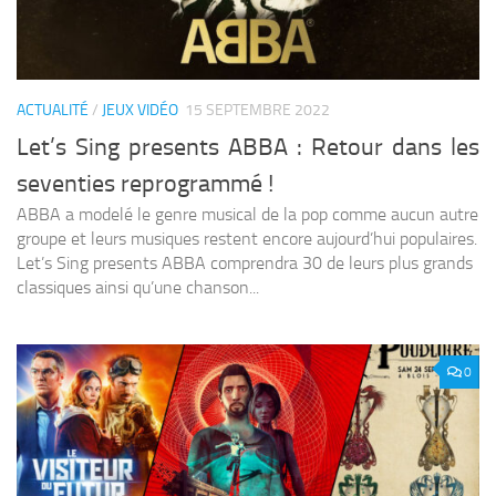
ACTUALITÉ
/
JEUX VIDÉO
15 SEPTEMBRE 2022
Let’s Sing presents ABBA : Retour dans les
seventies reprogrammé !
ABBA a modelé le genre musical de la pop comme aucun autre
groupe et leurs musiques restent encore aujourd’hui populaires.
Let’s Sing presents ABBA comprendra 30 de leurs plus grands
classiques ainsi qu’une chanson...
0