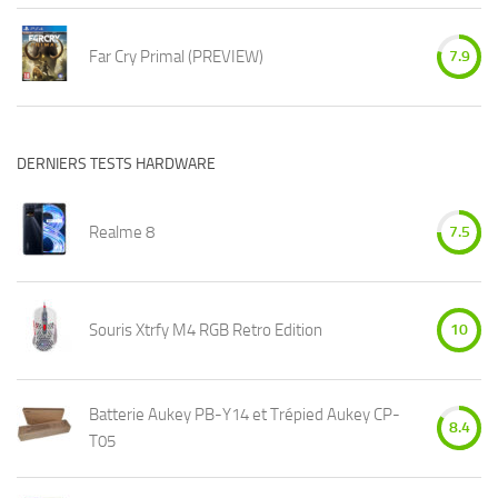
Far Cry Primal (PREVIEW)
7.9
DERNIERS TESTS HARDWARE
Realme 8
7.5
Souris Xtrfy M4 RGB Retro Edition
10
Batterie Aukey PB-Y14 et Trépied Aukey CP-
8.4
T05