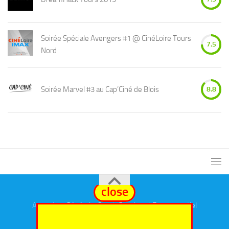
Soirée Spéciale Avengers #1 @ CinéLoire Tours
7.5
Nord
Soirée Marvel #3 au Cap’Ciné de Blois
8.8
close
Annuaires
Général
,
eSport
,
Cosplay
et
Evenementiel
Fièrement propulsé par
- Conçu par
Thème Hueman