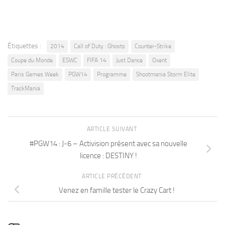
Étiquettes :
2014
Call of Duty : Ghosts
Counter-Strike
Coupe du Monde
ESWC
FIFA 14
Just Dance
Oxent
Paris Games Week
PGW14
Programme
Shootmania Storm Elite
TrackMania
ARTICLE SUIVANT
#PGW14 : J-6 – Activision présent avec sa nouvelle
licence : DESTINY !
ARTICLE PRÉCÉDENT
Venez en famille tester le Crazy Cart !