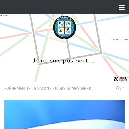
Skip to content
EVÈNEMENTIEL & SALONS
/
PARIS GAMES WEEK
1