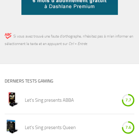
Si vous avez trouvé une faute d’orthographe, n'hésitez pas à m'en informer en
sélectionnant le texte et en appuyant sur
Ctrl + Entrée
.
DERNIERS TESTS GAMING
Let's Sing presents ABBA
7.7
Let's Sing presents Queen
7.6