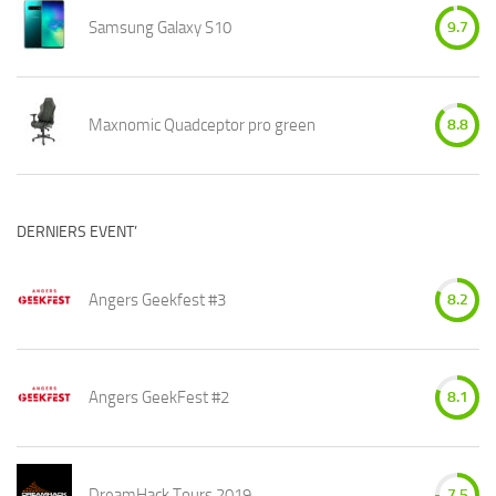
Samsung Galaxy S10
9.7
Maxnomic Quadceptor pro green
8.8
DERNIERS EVENT’
Angers Geekfest #3
8.2
Angers GeekFest #2
8.1
DreamHack Tours 2019
7.5