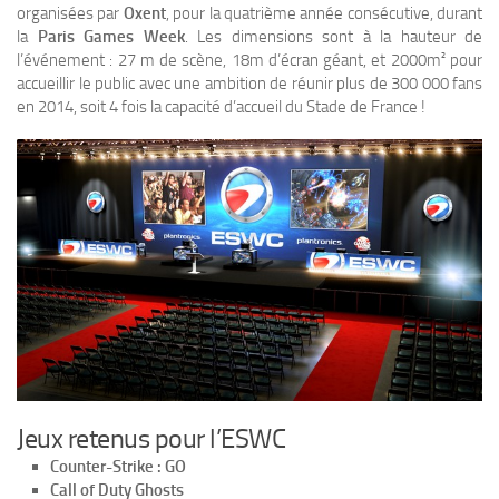
organisées par
Oxent
, pour la quatrième année consécutive, durant
la
Paris Games Week
. Les dimensions sont à la hauteur de
l’événement : 27 m de scène, 18m d’écran géant, et 2000m² pour
accueillir le public avec une ambition de réunir plus de 300 000 fans
en 2014, soit 4 fois la capacité d’accueil du Stade de France !
Jeux retenus pour l’ESWC
Counter-Strike : GO
Call of Duty Ghosts