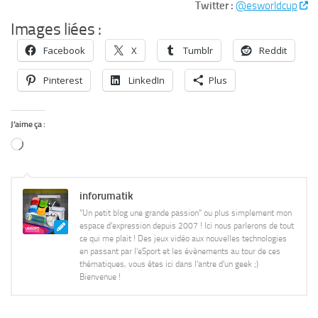
Twitter :
@esworldcup
Images liées :
Facebook
X
Tumblr
Reddit
Pinterest
LinkedIn
Plus
J’aime ça :
Chargement…
inforumatik
"Un petit blog une grande passion" ou plus simplement mon
espace d'expression depuis 2007 ! Ici nous parlerons de tout
ce qui me plait ! Des jeux vidéo aux nouvelles technologies
en passant par l'eSport et les évènements au tour de ces
thématiques, vous êtes ici dans l'antre d'un geek ;)
Bienvenue !