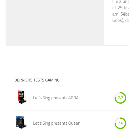
Il y a u
et 25 fév
ami Séba
Geek), d
DERNIERS TESTS GAMING
Let's Sing presents ABBA
7.7
Let's Sing presents Queen
7.6