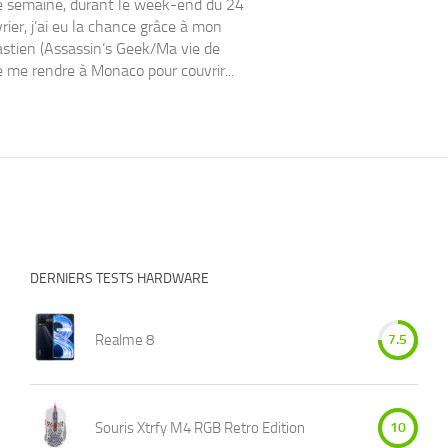
ne semaine, durant le week-end du 24
rier, j’ai eu la chance grâce à mon
stien (Assassin’s Geek/Ma vie de
e me rendre à Monaco pour couvrir...
DERNIERS TESTS HARDWARE
Realme 8
7.5
Souris Xtrfy M4 RGB Retro Edition
10