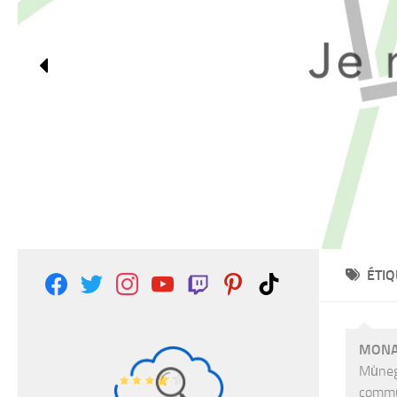
ÉTIQ
facebook
twitter
instagram
youtube
twitch
pinterest
tiktok
MON
Mu̍neg
commu