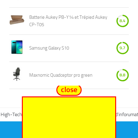
Batterie Aukey PB-Y14 et Trépied Aukey
8.4
CP-T05
Samsung Galaxy S10
9.7
Maxnomic Quadceptor pro green
8.8
close
High-Tech
Evènementiel & Salons
La vie d’inforumat