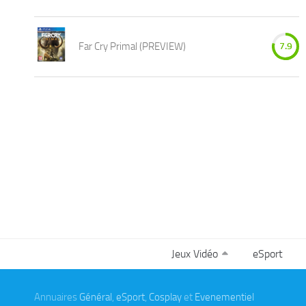
Far Cry Primal (PREVIEW)
7.9
Jeux Vidéo
eSport
Annuaires
Général
,
eSport
,
Cosplay
et
Evenementiel