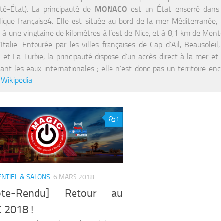
té-État). La principauté de
MONACO
est un État enserré dans l
ique française4. Elle est située au bord de la mer Méditerranée, 
, à une vingtaine de kilomètres à l’est de Nice, et à 8,1 km de Mento
’Italie. Entourée par les villes françaises de Cap-d’Ail, Beausole
 et La Turbie, la principauté dispose d’un accès direct à la mer et d
nant les eaux internationales ; elle n’est donc pas un territoire e
.
Wikipedia
1
NTIEL & SALONS
6 MARS 2018
pte-Rendu] Retour au
 2018 !