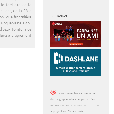
e territoire de la
le long de la Côte
PARRAINAGE
n, ville frontalière
il, Roquebrune-Cap-
’eaux territoriales
nclavé à proprement
Si vous avez trouvé une faute
d’orthographe, n'hésitez pas à m'en
informer en sélectionnant le texte et en
appuyant sur
Ctrl + Entrée
.