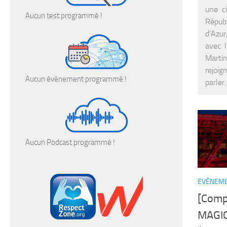
une ci
Aucun test programmé !
Républ
d’Azur
avec l
Martin
rejoig
Aucun évènement programmé !
parler
Aucun Podcast programmé !
EVÈNEME
[Com
MAGIC