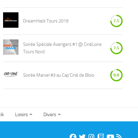
DreamHack Tours 2019
7.5
Soirée Spéciale Avengers #1 @ CinéLoire
7.5
Tours Nord
Soirée Marvel #3 au Cap’Ciné de Blois
8.8
ik
Loisirs
Divers