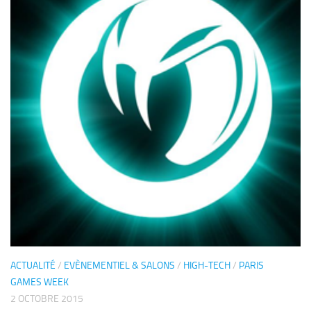
ACTUALITÉ
/
EVÈNEMENTIEL & SALONS
/
HIGH-TECH
/
PARIS
GAMES WEEK
2 OCTOBRE 2015