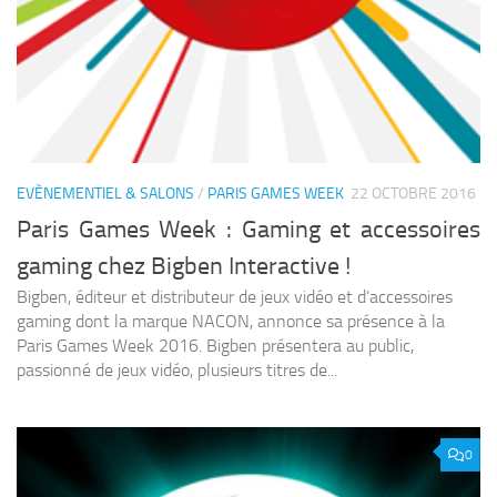
EVÈNEMENTIEL & SALONS
/
PARIS GAMES WEEK
22 OCTOBRE 2016
Paris Games Week : Gaming et accessoires
gaming chez Bigben Interactive !
Bigben, éditeur et distributeur de jeux vidéo et d’accessoires
gaming dont la marque NACON, annonce sa présence à la
Paris Games Week 2016. Bigben présentera au public,
passionné de jeux vidéo, plusieurs titres de...
0