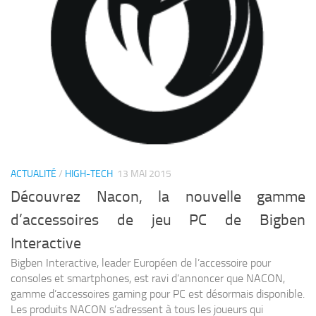
ACTUALITÉ
/
HIGH-TECH
13 MAI 2015
Découvrez Nacon, la nouvelle gamme
d’accessoires de jeu PC de Bigben
Interactive
Bigben Interactive, leader Européen de l’accessoire pour
consoles et smartphones, est ravi d’annoncer que NACON,
gamme d’accessoires gaming pour PC est désormais disponible.
Les produits NACON s’adressent à tous les joueurs qui