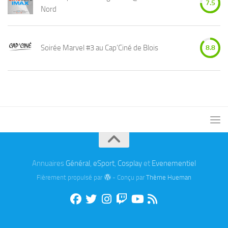
7.5
Nord
Soirée Marvel #3 au Cap’Ciné de Blois
8.8
Annuaires
Général
,
eSport
,
Cosplay
et
Evenementiel
Fièrement propulsé par
- Conçu par
Thème Hueman