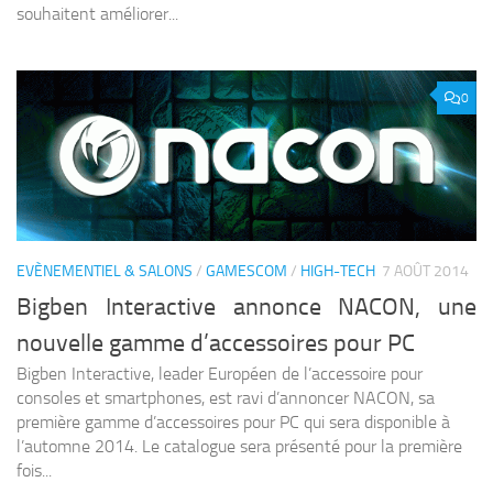
souhaitent améliorer...
0
EVÈNEMENTIEL & SALONS
/
GAMESCOM
/
HIGH-TECH
7 AOÛT 2014
Bigben Interactive annonce NACON, une
nouvelle gamme d’accessoires pour PC
Bigben Interactive, leader Européen de l’accessoire pour
consoles et smartphones, est ravi d’annoncer NACON, sa
première gamme d’accessoires pour PC qui sera disponible à
l’automne 2014. Le catalogue sera présenté pour la première
fois...