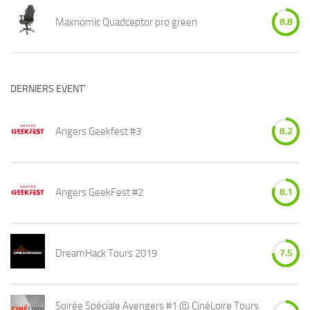
Maxnomic Quadceptor pro green
8.8
DERNIERS EVENT’
Angers Geekfest #3
8.2
Angers GeekFest #2
8.1
DreamHack Tours 2019
7.5
Soirée Spéciale Avengers #1 @ CinéLoire Tours