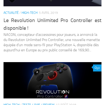
ACTUALITÉ
/
HIGH-TECH
5 AVRIL 2019
Le Revolution Unlimited Pro Controller est
disponible !
NACON, concepteur d’accessoires pour joueurs, a annoncé la
du Revolution Unlimited Pro Controller, une nouvelle manette
équipée d’un mode sans-fil pour PlayStation 4, disponible dès
aujourd’hui en Europe au prix public conseillé de 169,90...
0
HIGH-TECH
/
TESTS / AVIS / REVIEW
17 AOÛT 2018