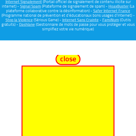
Internet Signalement
(Portail officiel de signalement de contenu illicite sur
internet) -
Signal Spam
(Plateforme de signalement de spam) -
HoaxBuster
(La
plateforme collaborative contre la désinformation) -
Safer Internet France
(Programme national de prévention et d’éducationaux bons usages d’Internet) -
Stop la Violence
(Sérious Game) -
Internet Sans Crainte
-
FamiNum
(Outils
gratuits) -
Dashlane
(Gestionnaire de mots de passe pour vous protéger et vous
simplifiez votre vie numérique)
close