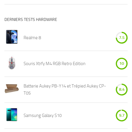
DERNIERS TESTS HARDWARE
Realme 8
7.5
Souris Xtrfy M4 RGB Retro Edition
10
Batterie Aukey PB-Y14 et Trépied Aukey CP-
8.4
T05
Samsung Galaxy S10
9.7