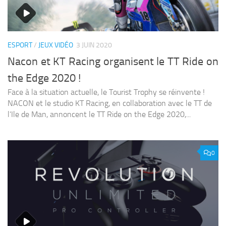
ESPORT
/
JEUX VIDÉO
3 JUIN 2020
Nacon et KT Racing organisent le TT Ride on
the Edge 2020 !
Face à la situation actuelle, le Tourist Trophy se réinvente !
NACON et le studio KT Racing, en collaboration avec le TT de
l’Ile de Man, annoncent le TT Ride on the Edge 2020,...
0