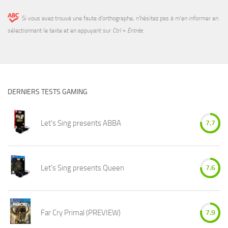
Si vous avez trouvé une faute d’orthographe, n'hésitez pas à m'en informer en
sélectionnant le texte et en appuyant sur
Ctrl + Entrée
.
DERNIERS TESTS GAMING
Let's Sing presents ABBA
7.7
Let's Sing presents Queen
7.6
Far Cry Primal (PREVIEW)
7.9