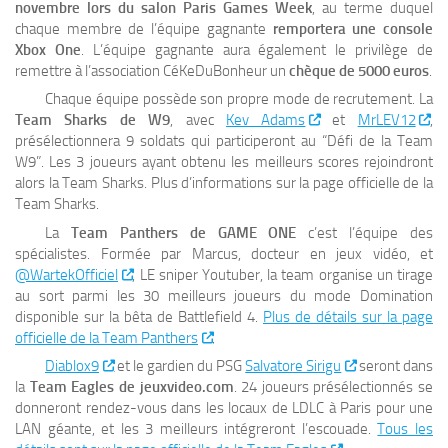
novembre lors du salon Paris Games Week
, au terme duquel
chaque membre de l’équipe gagnante
remportera une console
Xbox One
. L’équipe gagnante aura également le privilège de
remettre à l’association CéKeDuBonheur un
chèque de 5000 euros
.
Chaque équipe possède son propre mode de recrutement. La
Team Sharks de W9
, avec
Kev Adams
et
MrLEV12
,
présélectionnera 9 soldats qui participeront au “Défi de la Team
W9”. Les 3 joueurs ayant obtenu les meilleurs scores rejoindront
alors la Team Sharks. Plus d’informations sur la page officielle de la
Team Sharks.
La
Team Panthers de GAME ONE
c’est l’équipe des
spécialistes. Formée par Marcus, docteur en jeux vidéo, et
@WartekOfficiel
, LE sniper Youtuber, la team organise un tirage
au sort parmi les 30 meilleurs joueurs du mode Domination
disponible sur la bêta de Battlefield 4.
Plus de détails sur la page
officielle de la Team Panthers
.
Diablox9
et le gardien du PSG
Salvatore Sirigu
seront dans
la
Team Eagles de jeuxvideo.com
. 24 joueurs présélectionnés se
donneront rendez-vous dans les locaux de LDLC à Paris pour une
LAN géante, et les 3 meilleurs intégreront l’escouade.
Tous les