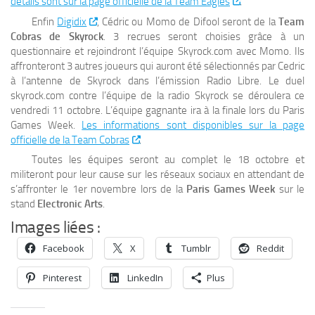
détails sont sur la page officielle de la Team Eagles
.
Enfin
Digidix
, Cédric ou Momo de Difool seront de la
Team
Cobras de Skyrock
. 3 recrues seront choisies grâce à un
questionnaire et rejoindront l’équipe Skyrock.com avec Momo. Ils
affronteront 3 autres joueurs qui auront été sélectionnés par Cedric
à l’antenne de Skyrock dans l’émission Radio Libre. Le duel
skyrock.com contre l’équipe de la radio Skyrock se déroulera ce
vendredi 11 octobre. L’équipe gagnante ira à la finale lors du Paris
Games Week.
Les informations sont disponibles sur la page
officielle de la Team Cobras
.
Toutes les équipes seront au complet le 18 octobre et
militeront pour leur cause sur les réseaux sociaux en attendant de
s’affronter le 1er novembre lors de la
Paris Games Week
sur le
stand
Electronic Arts
.
Images liées :
Facebook
X
Tumblr
Reddit
Pinterest
LinkedIn
Plus