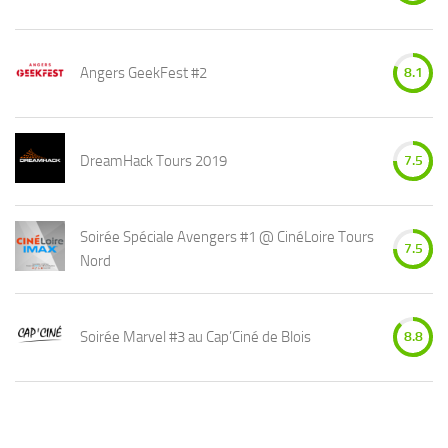
Angers GeekFest #2
8.1
DreamHack Tours 2019
7.5
Soirée Spéciale Avengers #1 @ CinéLoire Tours
7.5
Nord
Soirée Marvel #3 au Cap’Ciné de Blois
8.8