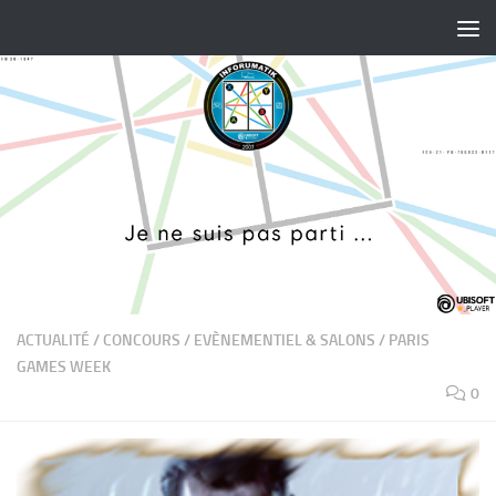
Skip to content
ACTUALITÉ
/
CONCOURS
/
EVÈNEMENTIEL & SALONS
/
PARIS
GAMES WEEK
0