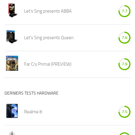
Let's Sing presents ABBA
7.7
Let's Sing presents Queen
7.6
Far Cry Primal (PREVIEW)
7.9
DERNIERS TESTS HARDWARE
Realme 8
7.5