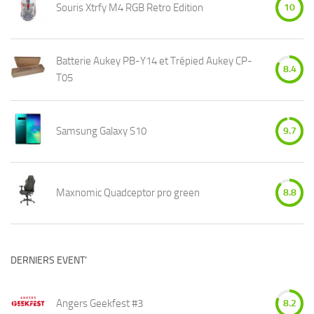
Souris Xtrfy M4 RGB Retro Edition
10
Batterie Aukey PB-Y14 et Trépied Aukey CP-
8.4
T05
Samsung Galaxy S10
9.7
Maxnomic Quadceptor pro green
8.8
DERNIERS EVENT’
Angers Geekfest #3
8.2