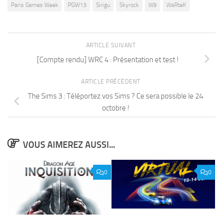
Paris Games Week
PGW13
Sirigu
Skyrock
W9
WaRteK
ARTICLE SUIVANT
[Compte rendu] WRC 4 : Présentation et test !
ARTICLE PRÉCÉDENT
The Sims 3 : Téléportez vos Sims ? Ce sera possible le 24
octobre !
VOUS AIMEREZ AUSSI...
0
0