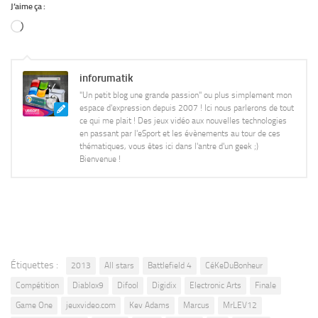
J’aime ça :
Chargement…
inforumatik
"Un petit blog une grande passion" ou plus simplement mon
espace d'expression depuis 2007 ! Ici nous parlerons de tout
ce qui me plait ! Des jeux vidéo aux nouvelles technologies
en passant par l'eSport et les évènements au tour de ces
thématiques, vous êtes ici dans l'antre d'un geek ;)
Bienvenue !
Étiquettes :
2013
All stars
Battlefield 4
CéKeDuBonheur
Compétition
Diablox9
Difool
Digidix
Electronic Arts
Finale
Game One
jeuxvideo.com
Kev Adams
Marcus
MrLEV12