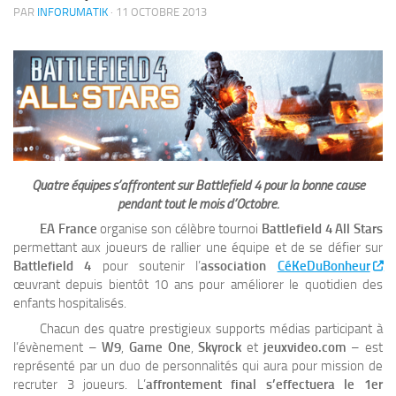
PAR
INFORUMATIK
·
11 OCTOBRE 2013
Quatre équipes s’affrontent sur Battlefield 4 pour la bonne cause
pendant tout le mois d’Octobre.
EA France
organise son célèbre tournoi
Battlefield 4 All Stars
permettant aux joueurs de rallier une équipe et de se défier sur
Battlefield 4
pour soutenir l’
association
CéKeDuBonheur
œuvrant depuis bientôt 10 ans pour améliorer le quotidien des
enfants hospitalisés.
Chacun des quatre prestigieux supports médias participant à
l’évènement –
W9
,
Game One
,
Skyrock
et
jeuxvideo.com
– est
représenté par un duo de personnalités qui aura pour mission de
recruter 3 joueurs. L’
affrontement final s’effectuera le 1er