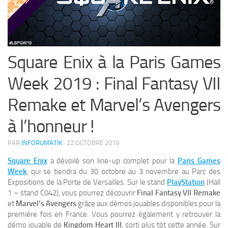
Square Enix à la Paris Games
Week 2019 : Final Fantasy VII
Remake et Marvel’s Avengers
à l’honneur !
PAR
INFORUMATIK
·
22 OCTOBRE 2019
Square Enix
a dévoilé son line-up complet pour la
Paris Games
Week
, qui se tiendra du 30 octobre au 3 novembre au Parc des
Expositions de la Porte de Versailles. Sur le stand
PlayStation
(Hall
1 – stand C042), vous pourrez découvrir
Final Fantasy VII Remake
et
Marvel’s Avengers
grâce aux démos jouables disponibles pour la
première fois en France. Vous pourrez également y retrouver la
démo jouable de
Kingdom Heart III
, sorti plus tôt cette année. Sur