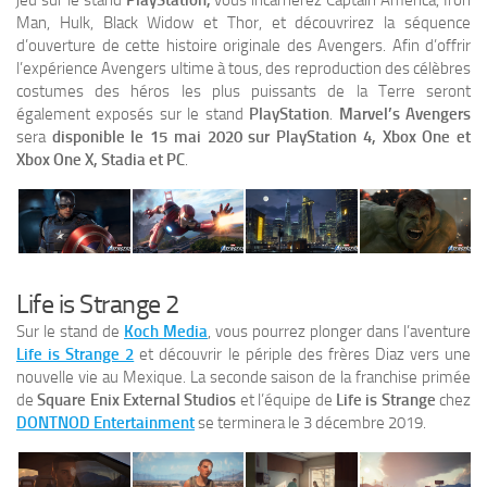
jeu sur le stand
PlayStation,
vous incarnerez Captain America, Iron
Man, Hulk, Black Widow et Thor, et découvrirez la séquence
d’ouverture de cette histoire originale des Avengers. Afin d’offrir
l’expérience Avengers ultime à tous, des reproduction des célèbres
costumes des héros les plus puissants de la Terre seront
également exposés sur le stand
PlayStation
.
Marvel’s Avengers
sera
disponible le 15 mai 2020 sur PlayStation 4, Xbox One et
Xbox One X, Stadia et PC
.
Life is Strange 2
Sur le stand de
Koch Media
, vous pourrez plonger dans l’aventure
Life is Strange 2
et découvrir le périple des frères Diaz vers une
nouvelle vie au Mexique. La seconde saison de la franchise primée
de
Square Enix External Studios
et l’équipe de
Life is Strange
chez
DONTNOD Entertainment
se terminera le 3 décembre 2019.