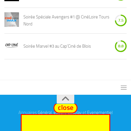
Soirée Spéciale Avengers #1 @ CinéLoire Tours
7.5
Nord
Soirée Marvel #3 au Cap’Ciné de Blois
8.8
close
Annuaires
Général
,
eSport
,
Cosplay
et
Evenementiel
Fièrement propulsé par
- Conçu par
Thème Hueman