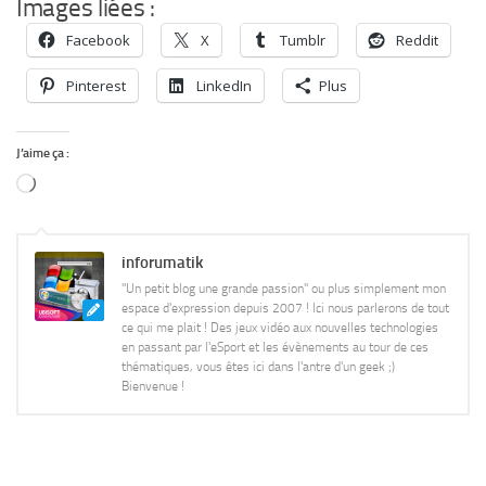
Images liées :
Facebook
X
Tumblr
Reddit
Pinterest
LinkedIn
Plus
J’aime ça :
Chargement…
inforumatik
"Un petit blog une grande passion" ou plus simplement mon
espace d'expression depuis 2007 ! Ici nous parlerons de tout
ce qui me plait ! Des jeux vidéo aux nouvelles technologies
en passant par l'eSport et les évènements au tour de ces
thématiques, vous êtes ici dans l'antre d'un geek ;)
Bienvenue !