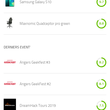
Samsung Galaxy S10
9.7
Maxnomic Quadceptor pro green
8.8
DERNIERS EVENT’
Angers Geekfest #3
8.2
Angers GeekFest #2
8.1
DreamHack Tours 2019
7.5