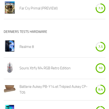
Far Cry Primal (PREVIEW)
7.9
DERNIERS TESTS HARDWARE
Realme 8
7.5
Souris Xtrfy M4 RGB Retro Edition
10
Batterie Aukey PB-Y14 et Trépied Aukey CP-
8.4
T05