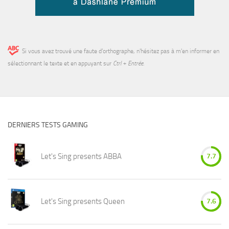
Si vous avez trouvé une faute d’orthographe, n'hésitez pas à m'en informer en
sélectionnant le texte et en appuyant sur
Ctrl + Entrée
.
DERNIERS TESTS GAMING
Let's Sing presents ABBA
7.7
Let's Sing presents Queen
7.6