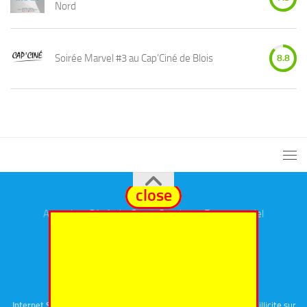
Nord
Soirée Marvel #3 au Cap’Ciné de Blois
8.8
close
Annuaires
Général
,
eSport
,
Cosplay
et
Evenementiel
Fièrement propulsé par
- Conçu par
Thème Hueman
Internet Signalement
(Portail officiel de signalement de contenu illicite sur