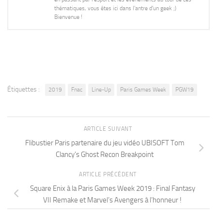
thématiques, vous êtes ici dans l'antre d'un geek ;)
Bienvenue !
Étiquettes :
2019
Fnac
Line-Up
Paris Games Week
PGW19
ARTICLE SUIVANT
Flibustier Paris partenaire du jeu vidéo UBISOFT Tom
Clancy’s Ghost Recon Breakpoint
ARTICLE PRÉCÉDENT
Square Enix à la Paris Games Week 2019 : Final Fantasy
VII Remake et Marvel’s Avengers à l’honneur !