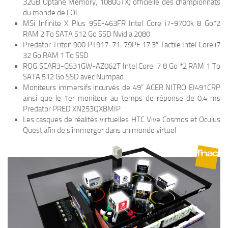
32GB Optane Memory, 1080GTX) officielle des championnats
du monde de LOL
MSi Infinite X Plus 9SE-463FR Intel Core i7-9700k 8 Go*2
RAM 2 To SATA 512 Go SSD Nvidia 2080
Predator Triton 900 PT917-71-79PF 17.3″ Tactile Intel Core i7
32 Go RAM 1 To SSD
ROG SCAR3-G531GW-AZ062T Intel Core i7 8 Go *2 RAM 1 To
SATA 512 Go SSD avec Numpad
Moniteurs immersifs incurvés de 49” ACER NITRO EI491CRP
ainsi que le 1er moniteur au temps de réponse de 0.4 ms
Predator PRED XN253QXBMIP
Les casques de réalités virtuelles HTC Vive Cosmos et Oculus
Quest afin de s’immerger dans un monde virtuel