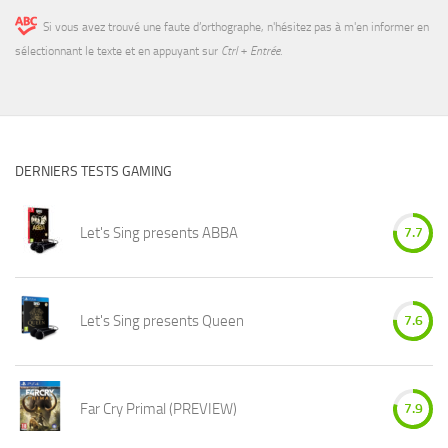
Si vous avez trouvé une faute d’orthographe, n'hésitez pas à m'en informer en
sélectionnant le texte et en appuyant sur
Ctrl + Entrée
.
DERNIERS TESTS GAMING
Let's Sing presents ABBA
7.7
Let's Sing presents Queen
7.6
Far Cry Primal (PREVIEW)
7.9