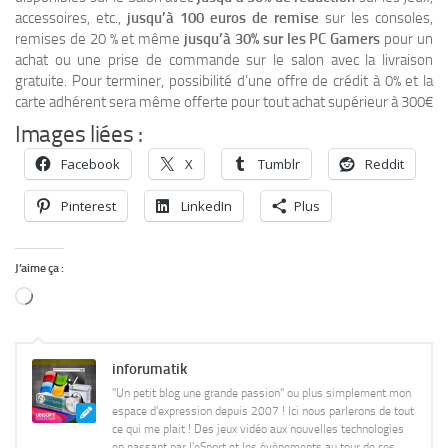
accessoires, etc.,
jusqu’à 100 euros de remise
sur les consoles,
remises de 20 % et même
jusqu’à 30% sur les PC Gamers
pour un
achat ou une prise de commande sur le salon avec la livraison
gratuite. Pour terminer, possibilité d’une offre de crédit à 0% et la
carte adhérent sera même offerte pour tout achat supérieur à 300€
Images liées :
Facebook
X
Tumblr
Reddit
Pinterest
LinkedIn
Plus
J’aime ça :
Chargement…
inforumatik
"Un petit blog une grande passion" ou plus simplement mon
espace d'expression depuis 2007 ! Ici nous parlerons de tout
ce qui me plait ! Des jeux vidéo aux nouvelles technologies
en passant par l'eSport et les évènements au tour de ces