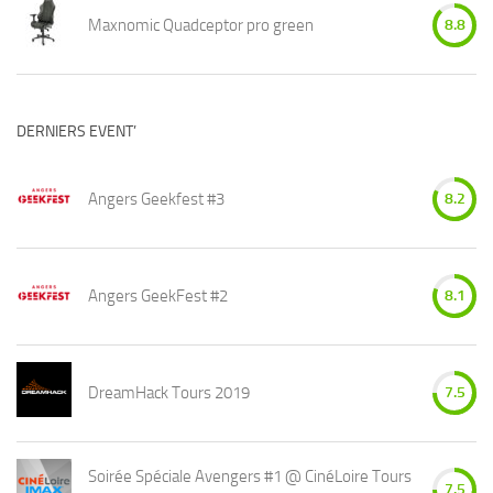
Maxnomic Quadceptor pro green
8.8
DERNIERS EVENT’
Angers Geekfest #3
8.2
Angers GeekFest #2
8.1
DreamHack Tours 2019
7.5
Soirée Spéciale Avengers #1 @ CinéLoire Tours
7.5