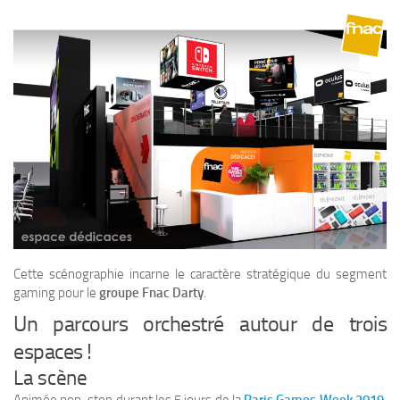
Cette scénographie incarne le caractère stratégique du segment
gaming pour le
groupe Fnac Darty
.
Un parcours orchestré autour de trois
espaces !
La scène
Animée non-stop durant les 5 jours de la
Paris Games Week 2019
,