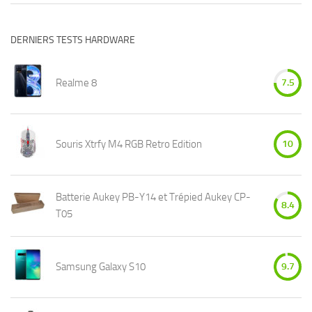
DERNIERS TESTS HARDWARE
Realme 8
7.5
Souris Xtrfy M4 RGB Retro Edition
10
Batterie Aukey PB-Y14 et Trépied Aukey CP-
8.4
T05
Samsung Galaxy S10
9.7