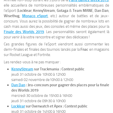
elle accueillera de nombreuses personnalités emblématiques de
l’eSport (
Locklear
,
KennyStream
,
Gotaga
&
Team MANE
,
Dan Dan
,
Wisethug
,
Monaco eSport
, etc.) autour de battles et de jeux-
concours. Vous aurez la possibilité de gagner de nombreux lots en
cash mais aussi des jeux, des consoles et même des places pour la
Finale des Worlds 2019
. Les personnalités seront également là
pour venir à la votre rencontre et signer des dédicaces !
Ces grandes figures de l’eSport viendront aussi commenter les
demi-finales et finales des tournois lancés par la
Fnac
en magasins
sur Rocket League et Fortnite.
Les rendez-vous à ne pas manquer :
KennyStream
sur Trackmania : Contest public
jeudi 31 octobre de 10h00 à 12h00
samedi 02 novembre de10h00 à 12h00
Dan Dan
: Jeu-concours pour gagner des places pour la finale
des Worlds 2019
mercredi 30 octobre de 15h00 à 16h00
jeudi 31 octobre de 09h30 à 10h00
Locklear
sur Overwatch et Apex : Contest public
jeudi 31 octobre de 14h00 à 16h00