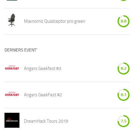
Maxnomic Quadceptor pro green
8.8
DERNIERS EVENT’
Angers Geekfest #3
8.2
Angers GeekFest #2
8.1
DreamHack Tours 2019
7.5