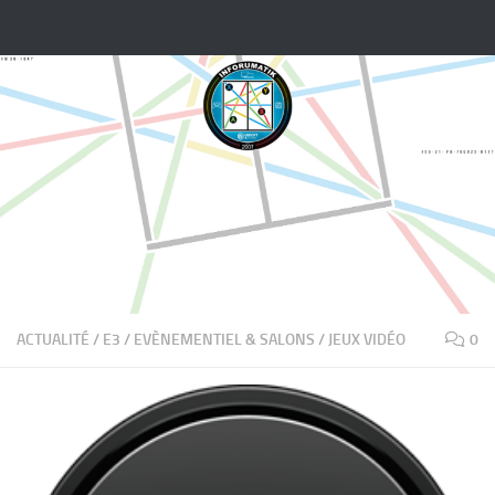
Skip to content
ACTUALITÉ
/
E3
/
EVÈNEMENTIEL & SALONS
/
JEUX VIDÉO
0