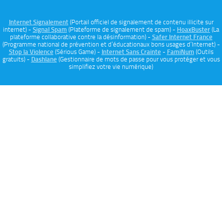
Internet Signalement
(Portail officiel de signalement de contenu illicite sur
internet) -
Signal Spam
(Plateforme de signalement de spam) -
HoaxBuster
(La
plateforme collaborative contre la désinformation) -
Safer Internet France
(Programme national de prévention et d’éducationaux bons usages d’Internet) -
Stop la Violence
(Sérious Game) -
Internet Sans Crainte
-
FamiNum
(Outils
gratuits) -
Dashlane
(Gestionnaire de mots de passe pour vous protéger et vous
simplifiez votre vie numérique)