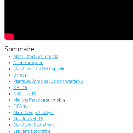
Sommaire
Mass Effect Andromeda
Need For Speed
Star Wars : The Old Republic
Unravel
Plants vs. Zombies : Garden Warfare 2
NHL 16
NBA Live 16
Minions Paradise
sur mobile
FIFA 16
Mirror’s Edge Catalyst
Madden NFL 16
Star Wars : Battlefront
Les liens à connaitre !