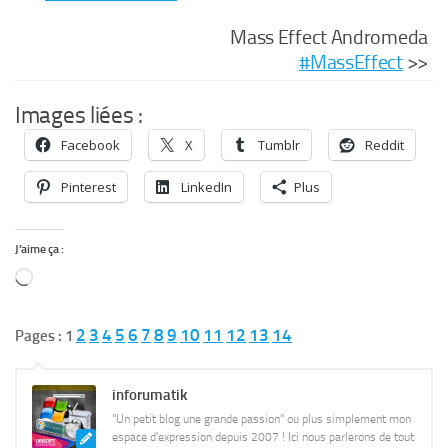
Mass Effect Andromeda
#MassEffect
>>
Images liées :
Facebook
X
Tumblr
Reddit
Pinterest
LinkedIn
Plus
J’aime ça :
Chargement…
2
3
4
5
6
7
8
9
10
11
12
13
14
Pages :
1
inforumatik
"Un petit blog une grande passion" ou plus simplement mon
espace d'expression depuis 2007 ! Ici nous parlerons de tout