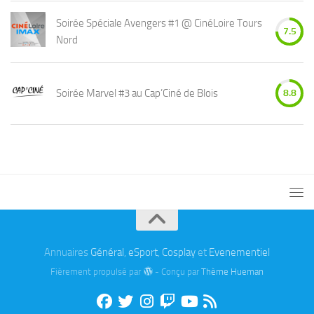
Soirée Spéciale Avengers #1 @ CinéLoire Tours
7.5
Nord
Soirée Marvel #3 au Cap’Ciné de Blois
8.8
Annuaires
Général
,
eSport
,
Cosplay
et
Evenementiel
Fièrement propulsé par
- Conçu par
Thème Hueman