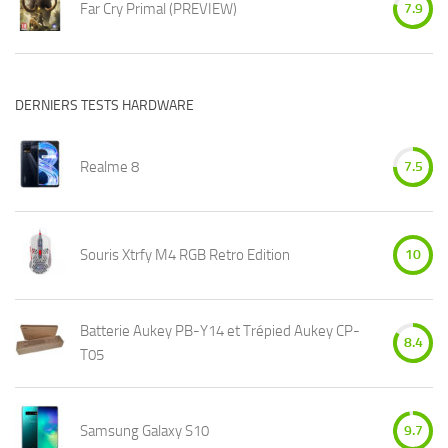
Far Cry Primal (PREVIEW)
7.9
DERNIERS TESTS HARDWARE
Realme 8
7.5
Souris Xtrfy M4 RGB Retro Edition
10
Batterie Aukey PB-Y14 et Trépied Aukey CP-
8.4
T05
Samsung Galaxy S10
9.7