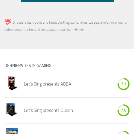
Si vous avez trouvé une faute d’orthographe, n'hésitez pas à m'en informer en
sélectionnant le texte et en appuyant sur
Ctrl + Entrée
.
DERNIERS TESTS GAMING
Let's Sing presents ABBA
7.7
Let's Sing presents Queen
7.6