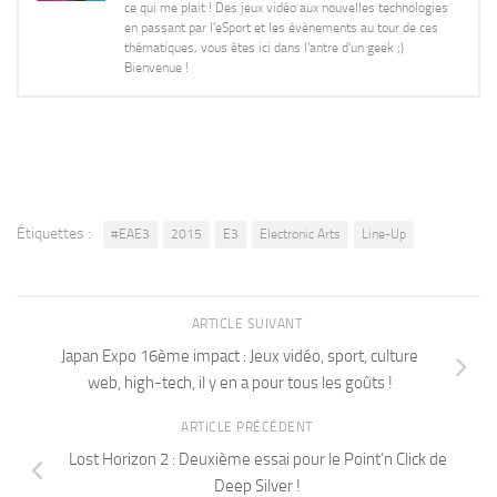
ce qui me plait ! Des jeux vidéo aux nouvelles technologies
en passant par l'eSport et les évènements au tour de ces
thématiques, vous êtes ici dans l'antre d'un geek ;)
Bienvenue !
Étiquettes :
#EAE3
2015
E3
Electronic Arts
Line-Up
ARTICLE SUIVANT
Japan Expo 16ème impact : Jeux vidéo, sport, culture
web, high-tech, il y en a pour tous les goûts !
ARTICLE PRÉCÉDENT
Lost Horizon 2 : Deuxième essai pour le Point’n Click de
Deep Silver !