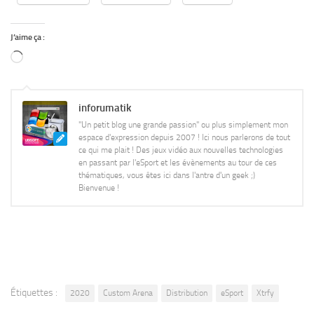
J’aime ça :
Chargement…
inforumatik
"Un petit blog une grande passion" ou plus simplement mon
espace d'expression depuis 2007 ! Ici nous parlerons de tout
ce qui me plait ! Des jeux vidéo aux nouvelles technologies
en passant par l'eSport et les évènements au tour de ces
thématiques, vous êtes ici dans l'antre d'un geek ;)
Bienvenue !
Étiquettes :
2020
Custom Arena
Distribution
eSport
Xtrfy