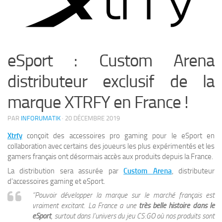
eSport : Custom Arena
distributeur exclusif de la
marque XTRFY en France !
PAR
INFORUMATIK
·
20 DÉCEMBRE 2019
Xtrfy
conçoit des accessoires pro gaming pour le eSport en
collaboration avec certains des joueurs les plus expérimentés et les
gamers français ont désormais accès aux produits depuis la France.
La distribution sera assurée par
Custom Arena
, distributeur
d’accessoires gaming et eSport.
“Pouvoir développer la marque sur le marché français est
vraiment excitant. La France a une
très belle histoire dans le
eSport
, surtout dans l’univers du jeu CS:GO où nos produits sont