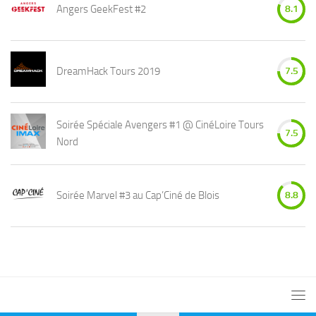
Angers GeekFest #2
8.1
DreamHack Tours 2019
7.5
Soirée Spéciale Avengers #1 @ CinéLoire Tours
7.5
Nord
Soirée Marvel #3 au Cap’Ciné de Blois
8.8