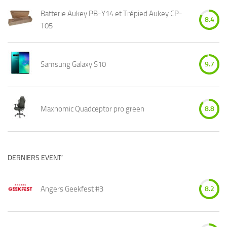
Batterie Aukey PB-Y14 et Trépied Aukey CP-
8.4
T05
Samsung Galaxy S10
9.7
Maxnomic Quadceptor pro green
8.8
DERNIERS EVENT’
Angers Geekfest #3
8.2