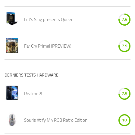
Let's Sing presents Queen
7.6
Far Cry Primal (PREVIEW)
7.9
DERNIERS TESTS HARDWARE
Realme 8
7.5
Souris Xtrfy M4 RGB Retro Edition
10