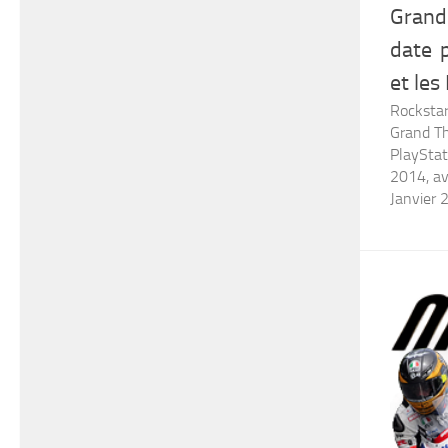
Grand
date 
et les 
Rockstar
Grand Th
PlayStat
2014, av
Janvier 