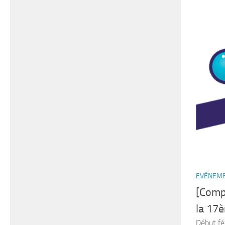
EVÈNEME
[Comp
la 17
Début fév