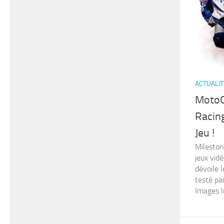
ACTUALIT
Moto
Racin
Jeu !
Mileston
jeux vid
dévoile 
testé pa
Images li