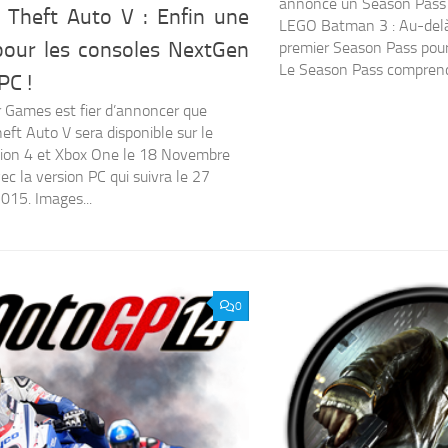
annoncé un Season Pass 
 Theft Auto V : Enfin une
LEGO Batman 3 : Au-delà
pour les consoles NextGen
premier Season Pass pour
Le Season Pass comprendr
PC !
 Games est fier d’annoncer que
eft Auto V sera disponible sur le
ion 4 et Xbox One le 18 Novembre
ec la version PC qui suivra le 27
2015. Images...
0