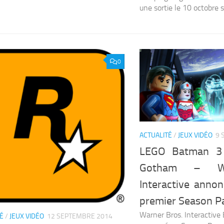
une sortie le 10 octobre su
0
ACTUALITÉ
/
JEUX VIDÉO
9 
LEGO Batman 3 
Gotham – Wa
Interactive annon
premier Season P
Warner Bros. Interactive
É
/
JEUX VIDÉO
12 SEPTEMBRE 2014