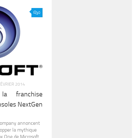
0
FÉVRIER 2014
la franchise
onsoles NextGen
 Company annoncent
lopper la mythique
box One de Microsoft