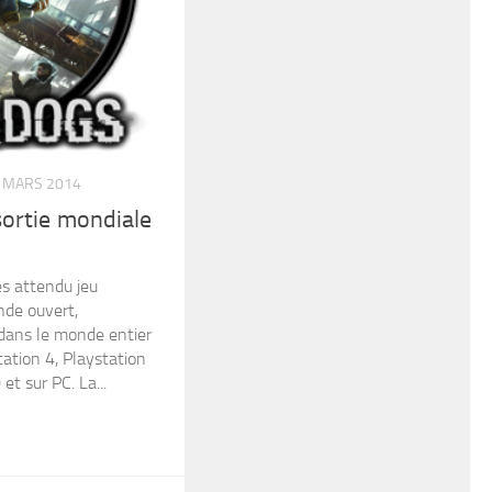
 MARS 2014
rtie mondiale
ès attendu jeu
nde ouvert,
ans le monde entier
ation 4, Playstation
t sur PC. La...