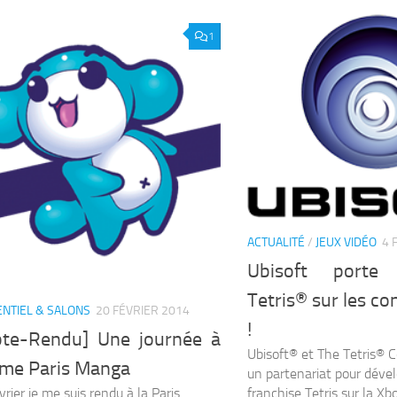
1
ACTUALITÉ
/
JEUX VIDÉO
4 
Ubisoft porte 
Tetris® sur les c
NTIEL & SALONS
20 FÉVRIER 2014
!
te-Rendu] Une journée à
Ubisoft® et The Tetris®
ème Paris Manga
un partenariat pour déve
rier je me suis rendu à la Paris
franchise Tetris sur la X