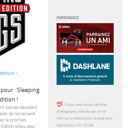
PARRAINAGE
MEPLAY / ...
 pour Sleeping
dition !
Si vous avez trouvé une faute
ont Games dévoilent
d’orthographe, n'hésitez pas à m'en
railer de lancement
informer en sélectionnant le texte et en
ur le prochain
appuyant sur
Ctrl + Entrée
.
 Édition prévu pour