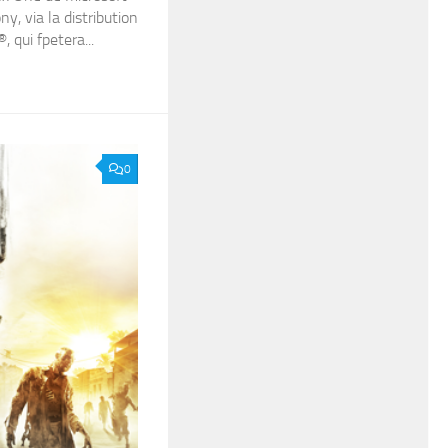
y, via la distribution
, qui fpetera...
0