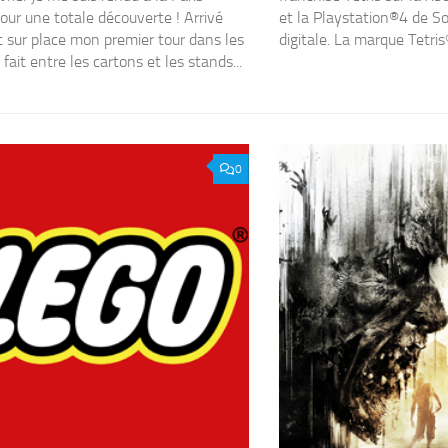
ur une totale découverte ! Arrivé
et la Playstation®4 de Son
t sur place mon premier tour dans les
digitale. La marque Tetris®
 fait entre les cartons et les stands...
0