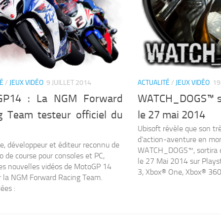
É
/
JEUX VIDÉO
9 JUILLET 2014
ACTUALITÉ
/
JEUX VIDÉO
19
GP14 : La NGM Forward
WATCH_DOGS™ so
g Team testeur officiel du
le 27 mai 2014
Ubisoft révèle que son tr
d’action-aventure en mo
e, développeur et éditeur reconnu de
WATCH_DOGS™, sortira d
éo de course pour consoles et PC,
le 27 Mai 2014 sur Playst
les nouvelles vidéos de MotoGP 14
3, Xbox® One, Xbox® 360 e
r la NGM Forward Racing Team.
ées :