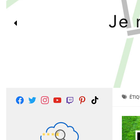
ÉTIQ
facebook
twitter
instagram
youtube
twitch
pinterest
tiktok