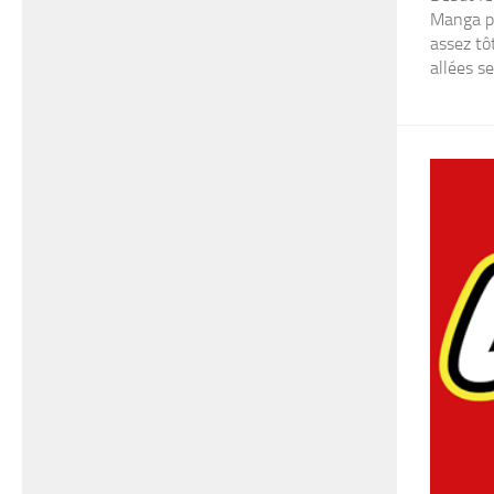
Manga po
assez tô
allées se