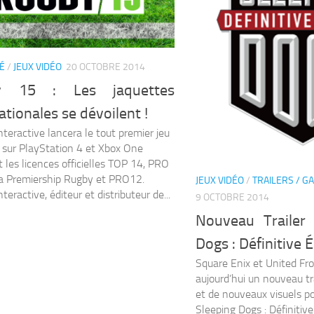
É
/
JEUX VIDÉO
20 OCTOBRE 2014
y 15 : Les jaquettes
ationales se dévoilent !
nteractive lancera le tout premier jeu
 sur PlayStation 4 et Xbox One
t les licences officielles TOP 14, PRO
a Premiership Rugby et PRO12.
JEUX VIDÉO
/
TRAILERS / GA
teractive, éditeur et distributeur de...
9 OCTOBRE 2014
Nouveau Trailer
Dogs : Définitive É
Square Enix et United Fr
aujourd’hui un nouveau t
et de nouveaux visuels po
Sleeping Dogs : Définitive