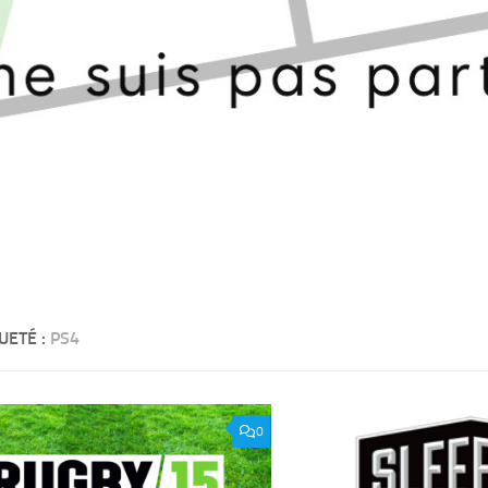
UETÉ :
PS4
0