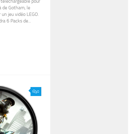
téléchargeable pour
 de Gotham, le
 un jeu vidéo LEGO.
a 6 Packs de...
0