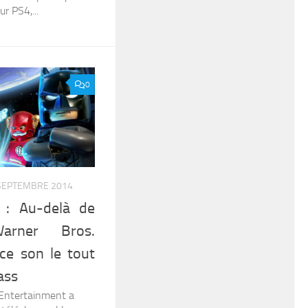
r PS4,...
0
SEPTEMBRE 2014
: Au-delà de
rner Bros.
ce son le tout
ass
 Entertainment a