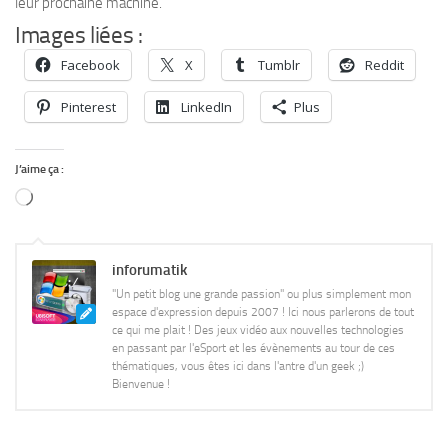
leur prochaine machine.
Images liées :
Facebook
X
Tumblr
Reddit
Pinterest
LinkedIn
Plus
J’aime ça :
Chargement…
inforumatik
"Un petit blog une grande passion" ou plus simplement mon
espace d'expression depuis 2007 ! Ici nous parlerons de tout
ce qui me plait ! Des jeux vidéo aux nouvelles technologies
en passant par l'eSport et les évènements au tour de ces
thématiques, vous êtes ici dans l'antre d'un geek ;)
Bienvenue !