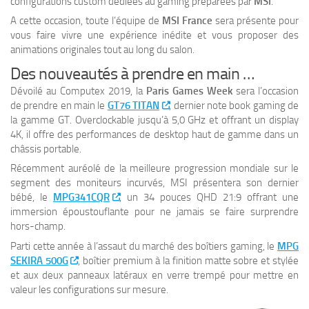
configurations custom dédiées au gaming préparées par
MSI
.
A cette occasion, toute l’équipe de
MSI France
sera présente pour
vous faire vivre une expérience inédite et vous proposer des
animations originales tout au long du salon.
Des nouveautés à prendre en main …
Dévoilé au Computex 2019, la
Paris Games Week
sera l’occasion
de prendre en main le
GT76 TITAN
, dernier note book gaming de
la gamme GT. Overclockable jusqu’à 5,0 GHz et offrant un display
4K, il offre des performances de desktop haut de gamme dans un
châssis portable.
Récemment auréolé de la meilleure progression mondiale sur le
segment des moniteurs incurvés, MSI présentera son dernier
bébé, le
MPG341CQR
, un 34 pouces QHD 21:9 offrant une
immersion époustouflante pour ne jamais se faire surprendre
hors-champ.
Parti cette année à l’assaut du marché des boîtiers gaming, le
MPG
SEKIRA 500G
, boîtier premium à la finition matte sobre et stylée
et aux deux panneaux latéraux en verre trempé pour mettre en
valeur les configurations sur mesure.