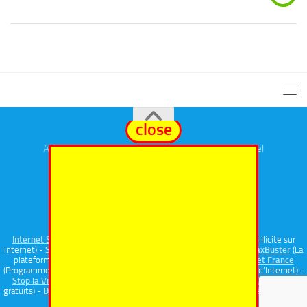
close
Annuaires
Général
,
eSport
,
Cosplay
et
Evenementiel
Fièrement propulsé par
- Conçu par
Thème Hueman
Internet Signalement
(Portail officiel de signalement de contenu illicite sur
internet) -
Signal Spam
(Plateforme de signalement de spam) -
HoaxBuster
(La
plateforme collaborative contre la désinformation) -
Safer Internet France
(Programme national de prévention et d’éducationaux bons usages d’Internet) -
Stop la Violence
(Sérious Game) -
Internet Sans Crainte
-
FamiNum
(Outils
gratuits) -
Dashlane
(Gestionnaire de mots de passe pour vous protéger et vous
simplifiez votre vie numérique)