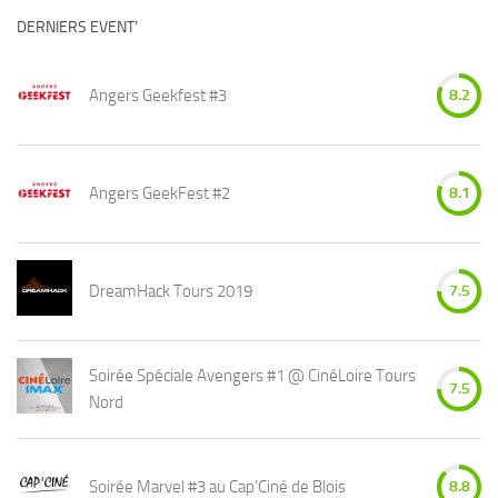
DERNIERS EVENT’
Angers Geekfest #3
8.2
Angers GeekFest #2
8.1
DreamHack Tours 2019
7.5
Soirée Spéciale Avengers #1 @ CinéLoire Tours
7.5
Nord
Soirée Marvel #3 au Cap’Ciné de Blois
8.8