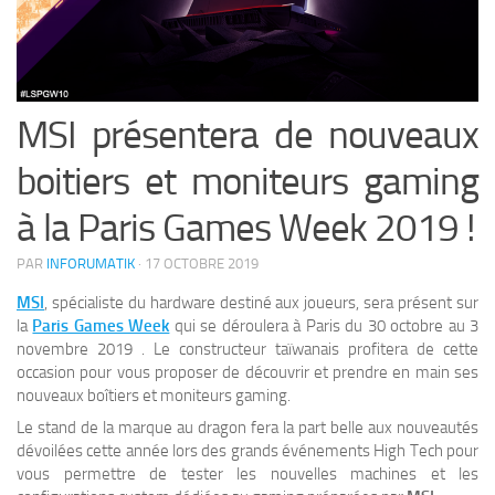
MSI présentera de nouveaux
boitiers et moniteurs gaming
à la Paris Games Week 2019 !
PAR
INFORUMATIK
·
17 OCTOBRE 2019
MSI
, spécialiste du hardware destiné aux joueurs, sera présent sur
la
Paris Games Week
qui se déroulera à Paris du 30 octobre au 3
novembre 2019 . Le constructeur taïwanais profitera de cette
occasion pour vous proposer de découvrir et prendre en main ses
nouveaux boîtiers et moniteurs gaming.
Le stand de la marque au dragon fera la part belle aux nouveautés
dévoilées cette année lors des grands événements High Tech pour
vous permettre de tester les nouvelles machines et les