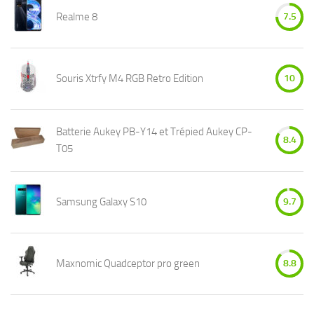
Realme 8
7.5
Souris Xtrfy M4 RGB Retro Edition
10
Batterie Aukey PB-Y14 et Trépied Aukey CP-
8.4
T05
Samsung Galaxy S10
9.7
Maxnomic Quadceptor pro green
8.8