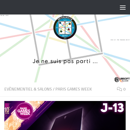
Skip to content
EVÈNEMENTIEL & SALONS
/
PARIS GAMES WEEK
0