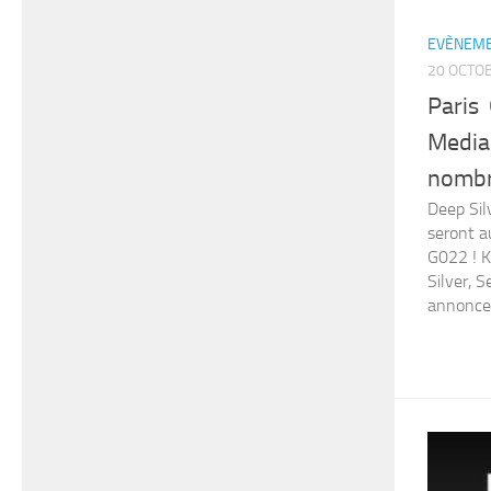
EVÈNEME
20 OCTO
Paris
Media 
nombr
Deep Sil
seront a
G022 ! K
Silver, 
annoncen