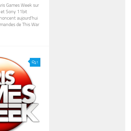
Paris Games Week sur
 et Sony 11bit
nnoncent aujourd’hui
mmandes de This War
1