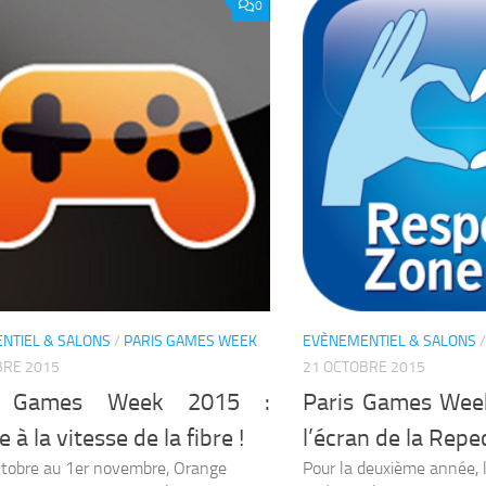
0
NTIEL & SALONS
/
PARIS GAMES WEEK
EVÈNEMENTIEL & SALONS
BRE 2015
21 OCTOBRE 2015
s Games Week 2015 :
Paris Games Wee
 à la vitesse de la fibre !
l’écran de la Repe
tobre au 1er novembre, Orange
Pour la deuxième année, 