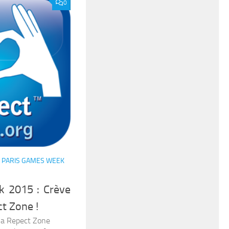
0
/
PARIS GAMES WEEK
k 2015 : Crève
ct Zone !
la Repect Zone