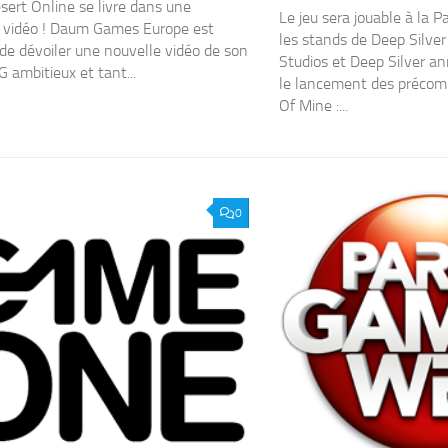
sert Online se livre dans une
Le jeu sera jouable à la 
 vidéo ! Daum Games Europe est
les stands de Deep Silver
de dévoiler une nouvelle vidéo de son
Studios et Deep Silver a
mbitieux et tant...
le lancement des préco
Of Mine :...
0