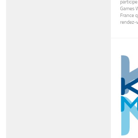
particip
Games We
France q
rendez-v