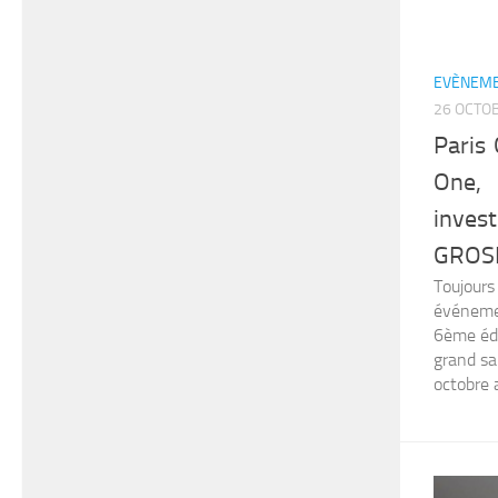
EVÈNEME
26 OCTO
Paris
One, 
inve
GROSB
Toujours
événemen
6ème édi
grand sa
octobre 