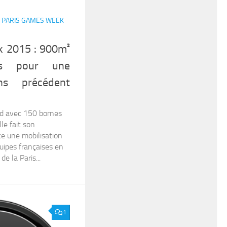
/
PARIS GAMES WEEK
k 2015 : 900m²
s pour une
ans précédent
nd avec 150 bornes
lle fait son
ce une mobilisation
uipes françaises en
e la Paris...
1