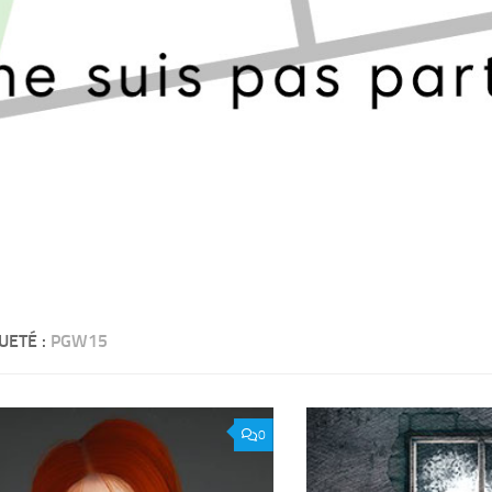
UETÉ :
PGW15
0