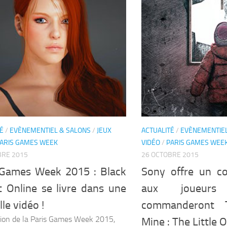
É
/
EVÈNEMENTIEL & SALONS
/
JEUX
ACTUALITÉ
/
EVÈNEMENTIEL
ARIS GAMES WEEK
VIDÉO
/
PARIS GAMES WEE
BRE 2015
26 OCTOBRE 2015
 Games Week 2015 : Black
Sony offre un co
t Online se livre dans une
aux joueurs
le vidéo !
commanderont 
sion de la Paris Games Week 2015,
Mine : The Little O