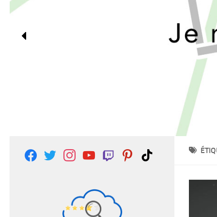
ÉTIQ
facebook
twitter
instagram
youtube
twitch
pinterest
tiktok