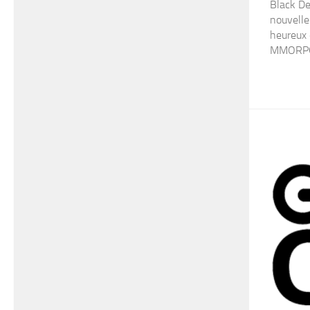
Black De
nouvelle
heureux 
MMORPG a