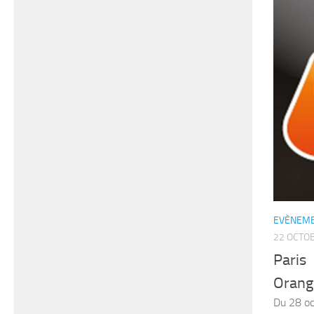
EVÈNEME
22 OCTO
Pari
Orange
Du 28 oc