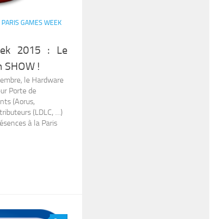
/
PARIS GAMES WEEK
ek 2015 : Le
n SHOW !
vembre, le Hardware
ur Porte de
ants (Aorus,
stributeurs (LDLC, …)
ésences à la Paris