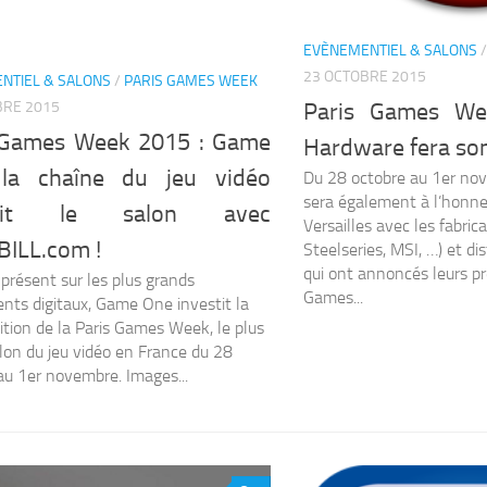
EVÈNEMENTIEL & SALONS
23 OCTOBRE 2015
NTIEL & SALONS
/
PARIS GAMES WEEK
BRE 2015
Paris Games We
 Games Week 2015 : Game
Hardware fera so
la chaîne du jeu vidéo
Du 28 octobre au 1er no
sera également à l’honne
stit le salon avec
Versailles avec les fabric
ILL.com !
Steelseries, MSI, …) et di
qui ont annoncés leurs pr
 présent sur les plus grands
Games...
ts digitaux, Game One investit la
tion de la Paris Games Week, le plus
lon du jeu vidéo en France du 28
au 1er novembre. Images...