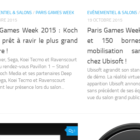
NTIEL & SALONS
/
PARIS GAMES WEEK
EVÈNEMENTIEL & SALONS
BRE 2015
19 OCTOBRE 2015
 Games Week 2015 : Koch
Paris Games Wee
prêt à ravir le plus grand
et 150 borne
e !
mobilisation s
ver, Sega, Koei Tecmo et Ravenscourt
chez Ubisoft !
u rendez-vous Pavillon 1 – Stand
Ubisoft agrandit son sta
och Media et ses partenaires Deep
de démo. La réalité virtue
Sega, Koei Tecmo et Ravenscourt
apparition Ubisoft annon
t leur présence lors du salon...
sans précédent de ses éq
vue du salon grand public d
1