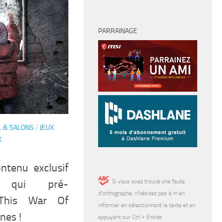
PARRAINAGE
 & SALONS
/
JEUX
K
ntenu exclusif
Si vous avez trouvé une faute
 qui pré-
d’orthographe, n'hésitez pas à m'en
This War Of
informer en sélectionnant le texte et en
nes !
appuyant sur
Ctrl + Entrée
.